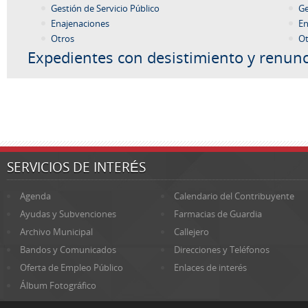
Gestión de Servicio Público
Ge
Enajenaciones
En
Otros
Ot
Expedientes con desistimiento y renunc
SERVICIOS DE INTERÉS
Agenda
Calendario del Contribuyente
Ayudas y Subvenciones
Farmacias de Guardia
Archivo Municipal
Callejero
Bandos y Comunicados
Direcciones y Teléfonos
Oferta de Empleo Público
Enlaces de interés
Álbum Fotográfico