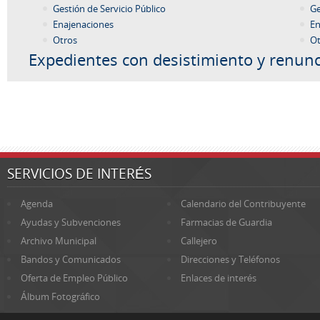
Gestión de Servicio Público
Ge
Enajenaciones
En
Otros
Ot
Expedientes con desistimiento y renunc
SERVICIOS DE INTERÉS
Agenda
Calendario del Contribuyente
Ayudas y Subvenciones
Farmacias de Guardia
Archivo Municipal
Callejero
Bandos y Comunicados
Direcciones y Teléfonos
Oferta de Empleo Público
Enlaces de interés
Álbum Fotográfico