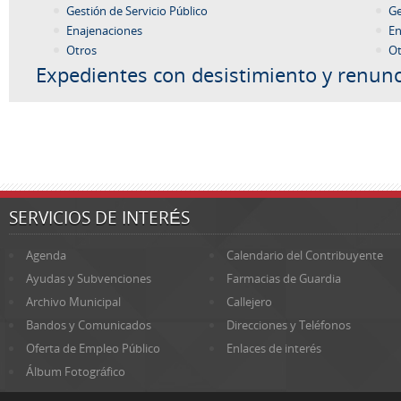
Gestión de Servicio Público
Ge
Enajenaciones
En
Otros
Ot
Expedientes con desistimiento y renunc
SERVICIOS DE INTERÉS
Agenda
Calendario del Contribuyente
Ayudas y Subvenciones
Farmacias de Guardia
Archivo Municipal
Callejero
Bandos y Comunicados
Direcciones y Teléfonos
Oferta de Empleo Público
Enlaces de interés
Álbum Fotográfico