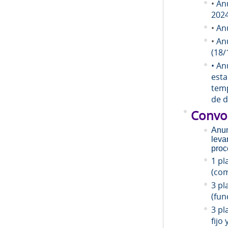
•
An
202
•
An
•
An
(18/
• An
esta
temp
de d
Convo
Anun
leva
proc
1 pl
(com
3 pl
(fun
3 pl
fijo 