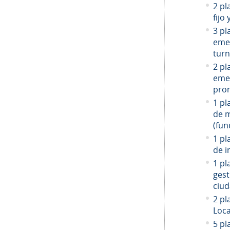
2 pl
fijo
3 pl
emer
turn
2 pl
emer
prom
1 pl
de 
(fun
1 pl
de i
1 pl
gest
ciud
2
pla
Loca
5 pl