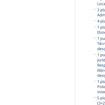
Loca
2 pl
Admi
4 pl
1 pl
(fun
1 pu
Técn
desi
1 pu
Jurí
Resp
(libr
desi
1 pl
Poli
inte
5 pl
(3+2