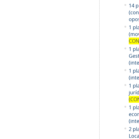
14
pl
(co
opos
1 pl
(mov
CON
1 pl
Gest
(int
1 pl
(int
1
pl
jurí
(CO
1
pl
eco
(int
2 pl
Loca