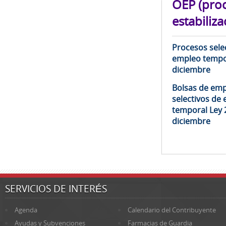
OEP (pro
estabiliza
Procesos selec
empleo tempor
diciembre
Bolsas de emp
selectivos de 
temporal Ley 
diciembre
SERVICIOS DE INTERÉS
Agenda
Calendario del Contribuyente
Ayudas y Subvenciones
Farmacias de Guardia