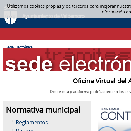
Saltar al contenido
Utilizamos cookies propias y de terceros para mejorar nuestr
SEDE ELECTRÓNICA
información en
CAMINO DE MIGAS
Sede Electrónica
Oficina Virtual de
Desde esta plataforma podrá acceder a los serv
Normativa municipal
Reglamentos
Bandos