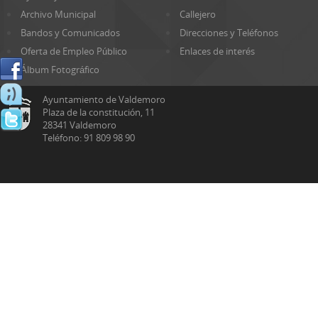
Archivo Municipal
Callejero
Bandos y Comunicados
Direcciones y Teléfonos
Oferta de Empleo Público
Enlaces de interés
Álbum Fotográfico
Ayuntamiento de Valdemoro
Plaza de la constitución, 11
28341 Valdemoro
Teléfono: 91 809 98 90