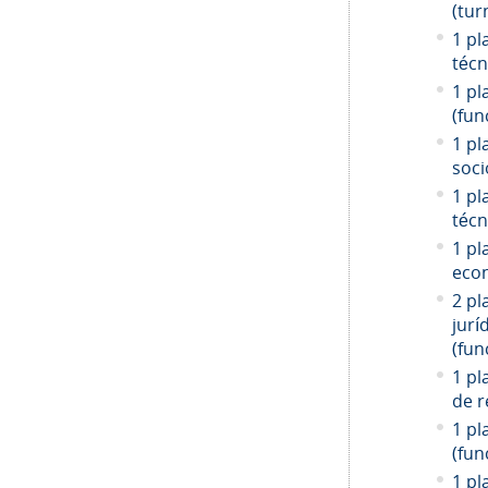
(tur
1 pl
técn
1 pl
(fun
1 pl
soci
1 pl
técn
1 pl
econ
2 pl
jurí
(fun
1 pl
de r
1 pl
(fun
1 pl