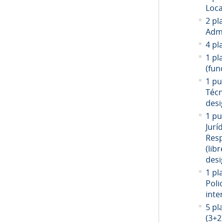
Loca
2 pl
Admi
4 pl
1 pl
(fun
1 pu
Técn
desi
1 pu
Jurí
Resp
(libr
desi
1 pl
Poli
inte
5 pl
(3+2