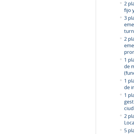
2 pl
fijo
3 pl
emer
turn
2 pl
emer
prom
1 pl
de 
(fun
1 pl
de i
1 pl
gest
ciud
2
pla
Loca
5 pl