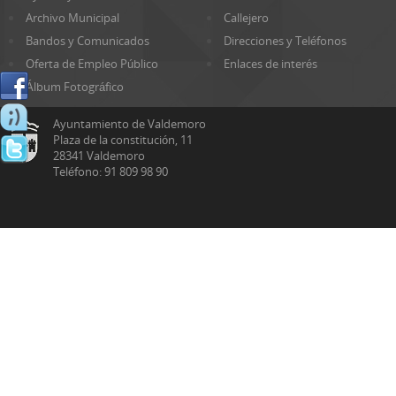
Archivo Municipal
Callejero
Bandos y Comunicados
Direcciones y Teléfonos
Oferta de Empleo Público
Enlaces de interés
Álbum Fotográfico
Ayuntamiento de Valdemoro
Plaza de la constitución, 11
28341 Valdemoro
Teléfono: 91 809 98 90