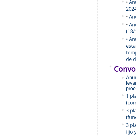
•
An
202
•
An
•
An
(18/
• An
esta
temp
de d
Convo
Anun
leva
proc
1 pl
(com
3 pl
(fun
3 pl
fijo 