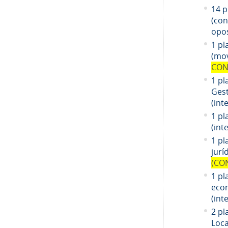
14
pl
(co
opos
1 pl
(mov
CON
1 pl
Gest
(int
1 pl
(int
1
pl
jurí
(CO
1
pl
eco
(int
2 pl
Loca