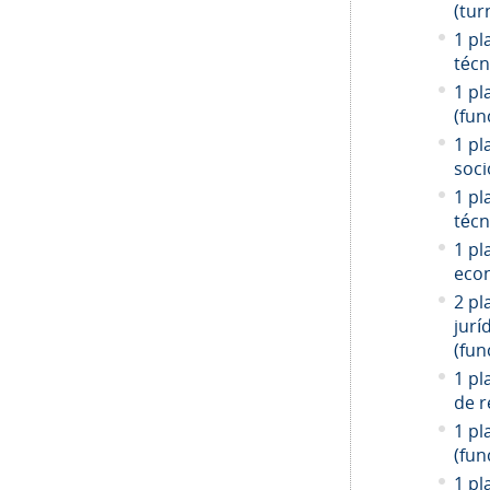
(tur
1 pl
técn
1 pl
(fun
1 pl
soci
1 pl
técn
1 pl
econ
2 pl
jurí
(fun
1 pl
de r
1 pl
(fun
1 pl