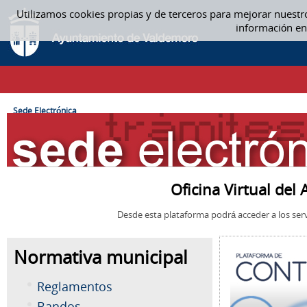
Saltar al contenido
Utilizamos cookies propias y de terceros para mejorar nuestr
SEDE ELECTRÓNICA
información en
CAMINO DE MIGAS
Sede Electrónica
Oficina Virtual de
Desde esta plataforma podrá acceder a los serv
Normativa municipal
Reglamentos
Bandos