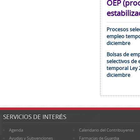
OEP (pro
estabiliza
Procesos selec
empleo tempor
diciembre
Bolsas de emp
selectivos de 
temporal Ley 
diciembre
SERVICIOS DE INTERÉS
Agenda
Calendario del Contribuyente
Ayudas y Subvenciones
Farmacias de Guardia