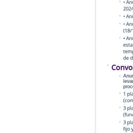
•
An
202
•
An
•
An
(18/
• An
esta
temp
de d
Convo
Anun
leva
proc
1 pl
(com
3 pl
(fun
3 pl
fijo 