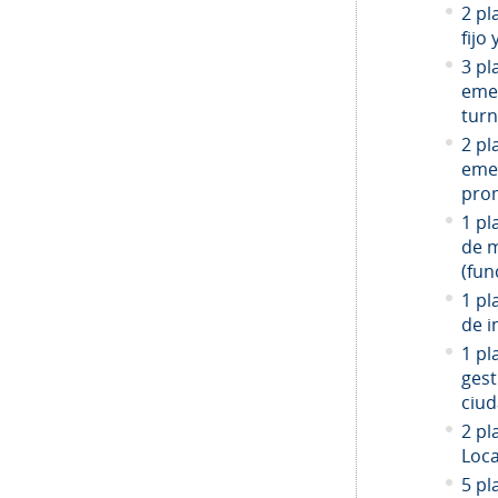
2 pl
fijo
3 pl
emer
turn
2 pl
emer
prom
1 pl
de 
(fun
1 pl
de i
1 pl
gest
ciud
2
pla
Loca
5 pl