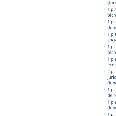
(tur
1 pl
técn
1 pl
(fun
1 pl
soci
1 pl
técn
1 pl
econ
2 pl
jurí
(fun
1 pl
de r
1 pl
(fun
1 pl