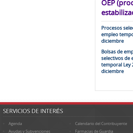
OEP (pro
estabiliza
Procesos selec
empleo tempor
diciembre
Bolsas de emp
selectivos de 
temporal Ley 
diciembre
SERVICIOS DE INTERÉS
Agenda
Calendario del Contribuyente
Ayudas y Subvenciones
Farmacias de Guardia