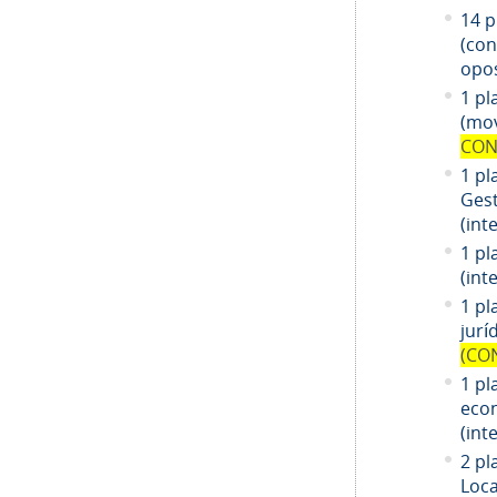
14
pl
(co
opos
1 pl
(mov
CON
1 pl
Gest
(int
1 pl
(int
1
pl
jurí
(CO
1
pl
eco
(int
2 pl
Loca