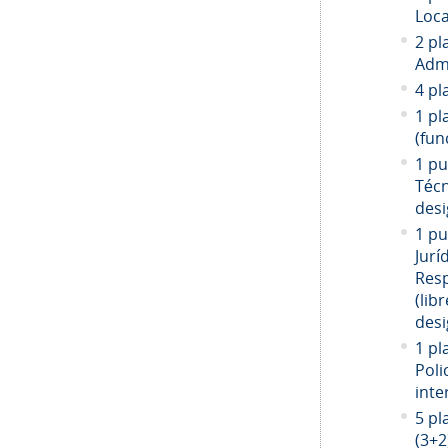
Loca
2 pl
Admi
4 pl
1 pl
(fun
1 pu
Técn
desi
1 pu
Jurí
Resp
(libr
desi
1 pl
Poli
inte
5 pl
(3+2