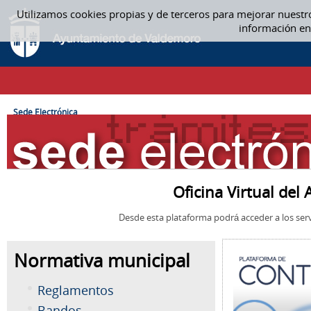
Saltar al contenido
Utilizamos cookies propias y de terceros para mejorar nuestr
SEDE ELECTRÓNICA
información en
CAMINO DE MIGAS
Sede Electrónica
Oficina Virtual de
Desde esta plataforma podrá acceder a los serv
Normativa municipal
Reglamentos
Bandos