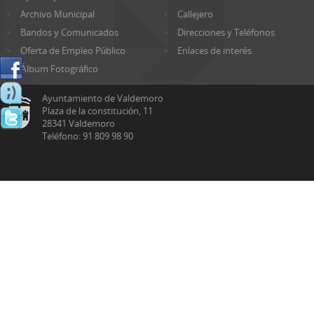
Archivo Municipal
Callejero
Bandos y Comunicados
Direcciones y Teléfonos
Oferta de Empleo Público
Enlaces de interés
Álbum Fotográfico
Ayuntamiento de Valdemoro
Plaza de la constitución, 11
28341 Valdemoro
Teléfono: 91 809 98 90