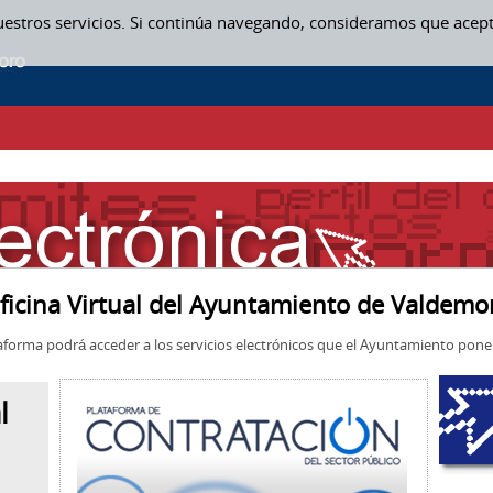
uestros servicios. Si continúa navegando, consideramos que acep
ficina Virtual del Ayuntamiento de Valdemo
aforma podrá acceder a los servicios electrónicos que el Ayuntamiento pone 
l