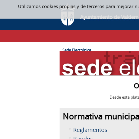
Saltar al contenido
Utilizamos cookies propias y de terceros para mejorar n
SEDE ELECTRÓNICA
CAMINO DE MIGAS
Sede Electrónica
O
Desde esta plat
Normativa municipa
Reglamentos
Bandos