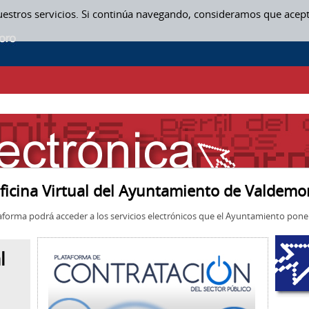
uestros servicios. Si continúa navegando, consideramos que acep
ficina Virtual del Ayuntamiento de Valdemo
aforma podrá acceder a los servicios electrónicos que el Ayuntamiento pone 
l