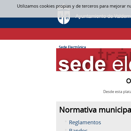
Saltar al contenido
Utilizamos cookies propias y de terceros para mejorar n
SEDE ELECTRÓNICA
CAMINO DE MIGAS
Sede Electrónica
O
Desde esta plat
Normativa municipa
Reglamentos
Bandos