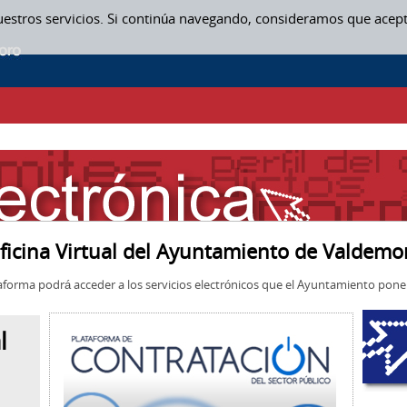
uestros servicios. Si continúa navegando, consideramos que acep
ficina Virtual del Ayuntamiento de Valdemo
aforma podrá acceder a los servicios electrónicos que el Ayuntamiento pone 
l