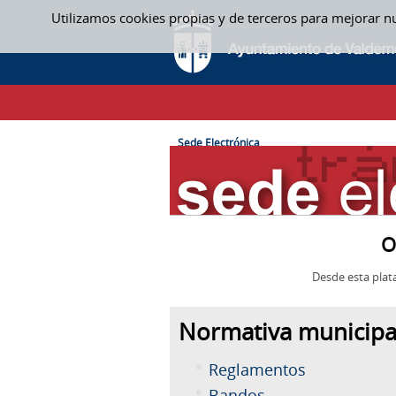
Saltar al contenido
Utilizamos cookies propias y de terceros para mejorar n
SEDE ELECTRÓNICA
CAMINO DE MIGAS
Sede Electrónica
O
Desde esta plat
Normativa municipa
Reglamentos
Bandos