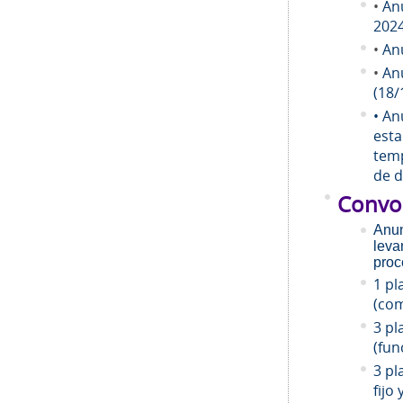
•
An
202
•
An
•
An
(18/
• An
esta
temp
de d
Convo
Anun
leva
proc
1 pl
(com
3 pl
(fun
3 pl
fijo 