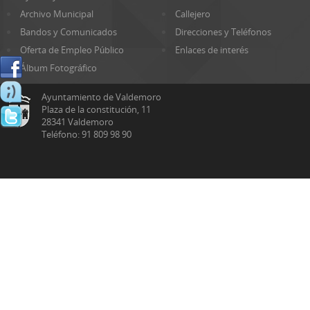
Archivo Municipal
Callejero
Bandos y Comunicados
Direcciones y Teléfonos
Oferta de Empleo Público
Enlaces de interés
Álbum Fotográfico
Ayuntamiento de Valdemoro
Plaza de la constitución, 11
28341 Valdemoro
Teléfono: 91 809 98 90