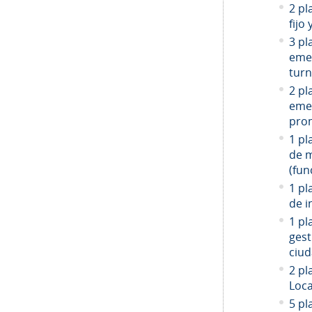
2 pl
fijo
3 pl
emer
turn
2 pl
emer
prom
1 pl
de 
(fun
1 pl
de i
1 pl
gest
ciud
2
pla
Loca
5 pl