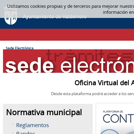
Saltar al contenido
Utilizamos cookies propias y de terceros para mejorar nuestr
SEDE ELECTRÓNICA
información en
CAMINO DE MIGAS
Sede Electrónica
Oficina Virtual de
Desde esta plataforma podrá acceder a los serv
Normativa municipal
Reglamentos
Bandos