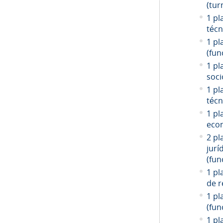
(tur
1 pl
técn
1 pl
(fun
1 pl
soci
1 pl
técn
1 pl
econ
2 pl
jurí
(fun
1 pl
de r
1 pl
(fun
1 pl