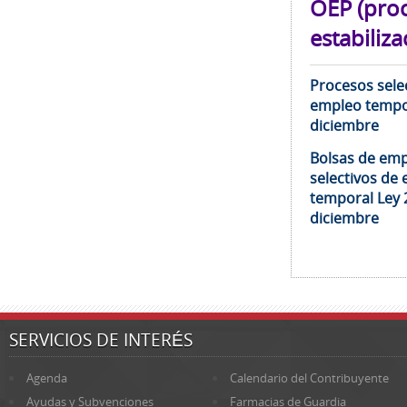
OEP (pro
estabiliza
Procesos selec
empleo tempor
diciembre
Bolsas de emp
selectivos de 
temporal Ley 
diciembre
SERVICIOS DE INTERÉS
Agenda
Calendario del Contribuyente
Ayudas y Subvenciones
Farmacias de Guardia