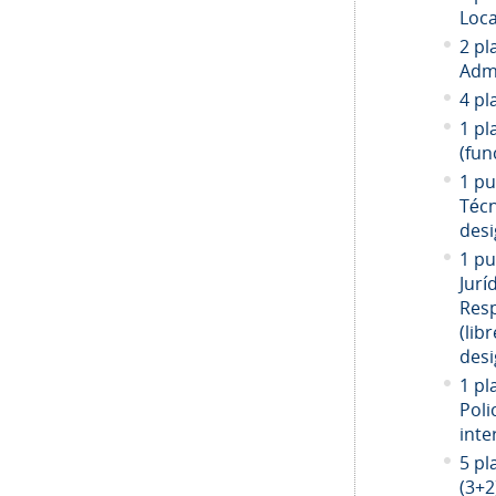
Loca
2 pl
Admi
4 pl
1 pl
(fun
1 pu
Técn
desi
1 pu
Jurí
Resp
(libr
desi
1 pl
Poli
inte
5 pl
(3+2