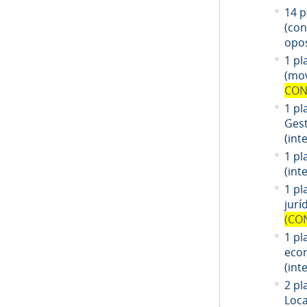
14
pl
(co
opos
1 pl
(mov
CON
1 pl
Gest
(int
1 pl
(int
1
pl
jurí
(CO
1
pl
eco
(int
2 pl
Loca