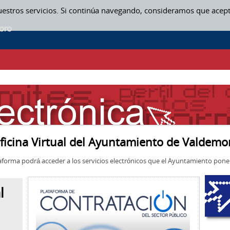
uestros servicios. Si continúa navegando, consideramos que acep
ficina Virtual del Ayuntamiento de Valdemo
aforma podrá acceder a los servicios electrónicos que el Ayuntamiento pone 
l