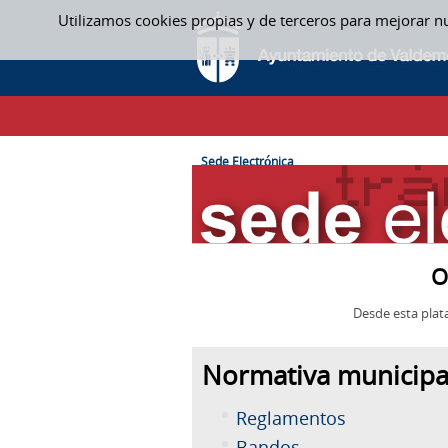
Saltar al contenido
Utilizamos cookies propias y de terceros para mejorar n
SEDE ELECTRÓNICA
CAMINO DE MIGAS
Sede Electrónica
O
Desde esta plat
Normativa municipa
Reglamentos
Bandos