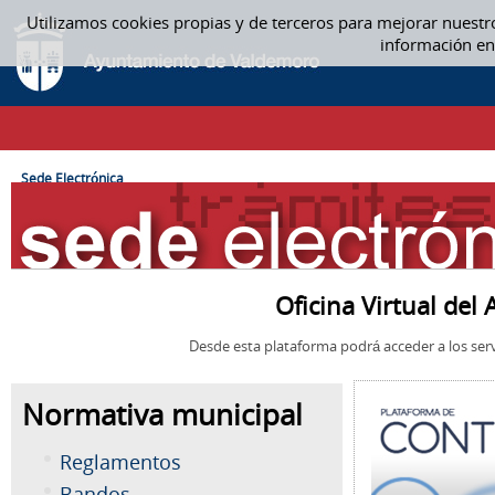
Saltar al contenido
Utilizamos cookies propias y de terceros para mejorar nuestr
SEDE ELECTRÓNICA
información en
CAMINO DE MIGAS
Sede Electrónica
Oficina Virtual de
Desde esta plataforma podrá acceder a los serv
Normativa municipal
Reglamentos
Bandos