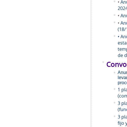
•
An
202
•
An
•
An
(18/
• An
esta
temp
de d
Convo
Anun
leva
proc
1 pl
(com
3 pl
(fun
3 pl
fijo 