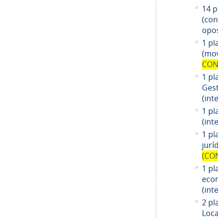
14
pl
(co
opos
1 pl
(mov
CON
1 pl
Gest
(int
1 pl
(int
1
pl
jurí
(CO
1
pl
eco
(int
2 pl
Loca