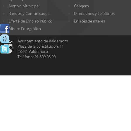
Archivo Municipal
Callejero
Bandos y Comunicados
Direcciones y Teléfonos
Oferta de Empleo Público
Enlaces de interés
Álbum Fotográfico
Ayuntamiento de Valdemoro
Plaza de la constitución, 11
28341 Valdemoro
Teléfono: 91 809 98 90