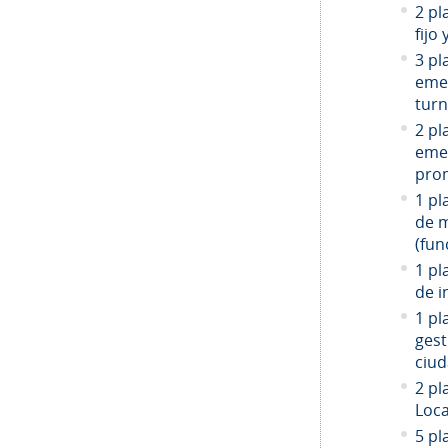
2 pl
fijo
3 pl
emer
turn
2 pl
emer
prom
1 pl
de 
(fun
1 pl
de i
1 pl
gest
ciud
2
pla
Loca
5 pl