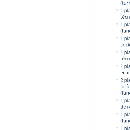
(tur
1 pl
técn
1 pl
(fun
1 pl
soci
1 pl
técn
1 pl
econ
2 pl
jurí
(fun
1 pl
de r
1 pl
(fun
1 pl