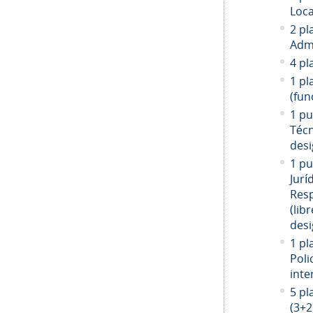
Loca
2 pl
Admi
4 pl
1 pl
(fun
1 pu
Técn
desi
1 pu
Jurí
Resp
(libr
desi
1 pl
Poli
inte
5 pl
(3+2