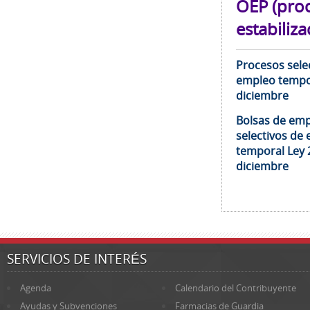
OEP (pro
estabiliza
Procesos selec
empleo tempor
diciembre
Bolsas de emp
selectivos de 
temporal Ley 
diciembre
SERVICIOS DE INTERÉS
Agenda
Calendario del Contribuyente
Ayudas y Subvenciones
Farmacias de Guardia