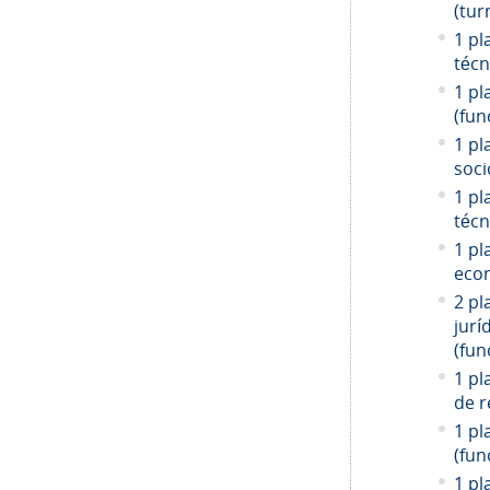
(tur
1 pl
técn
1 pl
(fun
1 pl
soci
1 pl
técn
1 pl
econ
2 pl
jurí
(fun
1 pl
de r
1 pl
(fun
1 pl