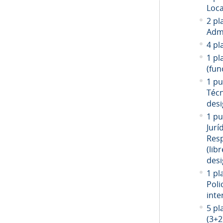
Loca
2 pl
Admi
4 pl
1 pl
(fun
1 pu
Técn
desi
1 pu
Jurí
Resp
(libr
desi
1 pl
Poli
inte
5 pl
(3+2