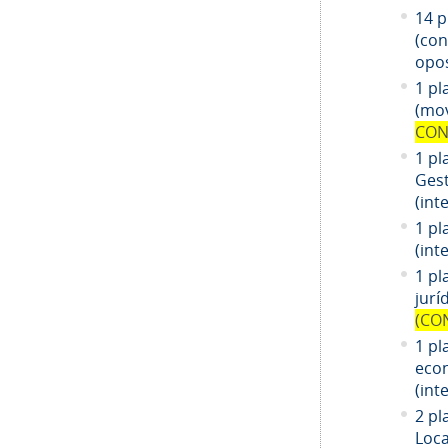
14
pl
(co
opos
1 pl
(mov
CON
1 pl
Gest
(int
1 pl
(int
1
pl
jurí
(CO
1
pl
eco
(int
2 pl
Loca