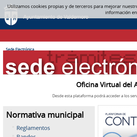
Saltar al contenido
Utilizamos cookies propias y de terceros para mejorar nuestr
SEDE ELECTRÓNICA
información en
CAMINO DE MIGAS
Sede Electrónica
Oficina Virtual de
Desde esta plataforma podrá acceder a los serv
Normativa municipal
Reglamentos
Bandos