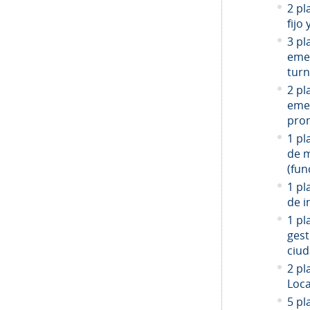
2 pl
fijo
3 pl
emer
turn
2 pl
emer
prom
1 pl
de 
(fun
1 pl
de i
1 pl
gest
ciud
2
pla
Loca
5 pl