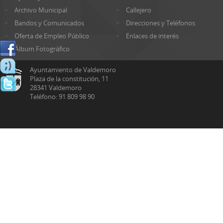
Archivo Municipal
Callejero
Bandos y Comunicados
Direcciones y Teléfonos
Oferta de Empleo Público
Enlaces de interés
Álbum Fotográfico
Ayuntamiento de Valdemoro
Plaza de la constitución, 11
28341 Valdemoro
Teléfono: 91 809 98 90