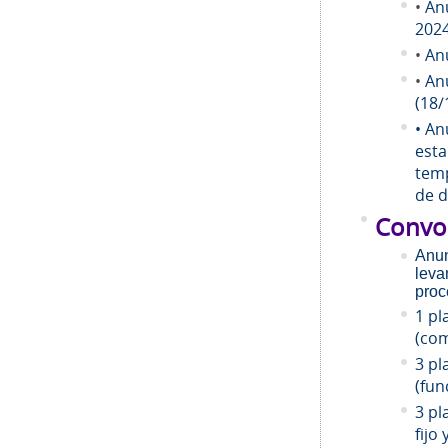
•
An
202
•
An
•
An
(18/
• An
esta
temp
de d
Convo
Anun
leva
proc
1 pl
(com
3 pl
(fun
3 pl
fijo 