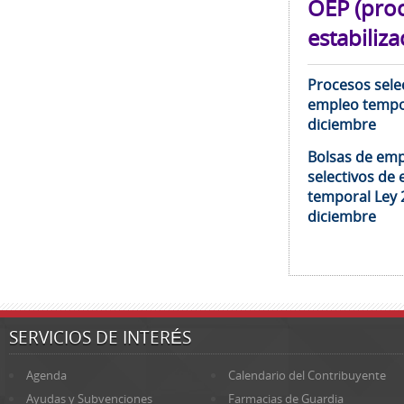
OEP (pro
estabiliza
Procesos selec
empleo tempor
diciembre
Bolsas de emp
selectivos de 
temporal Ley 
diciembre
SERVICIOS DE INTERÉS
Agenda
Calendario del Contribuyente
Ayudas y Subvenciones
Farmacias de Guardia