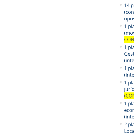
14
pl
(co
opos
1 pl
(mov
CON
1 pl
Gest
(int
1 pl
(int
1
pl
jurí
(CO
1
pl
eco
(int
2 pl
Loca