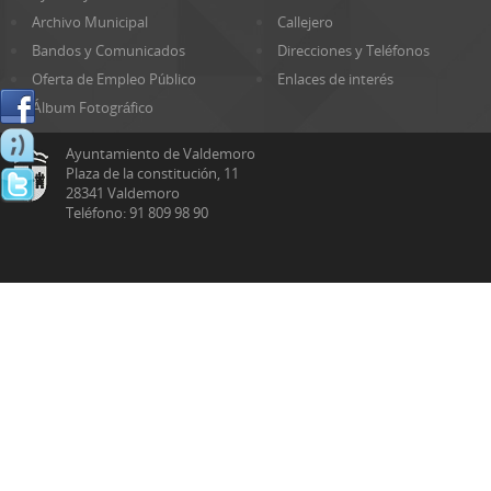
Archivo Municipal
Callejero
Bandos y Comunicados
Direcciones y Teléfonos
Oferta de Empleo Público
Enlaces de interés
Álbum Fotográfico
Ayuntamiento de Valdemoro
Plaza de la constitución, 11
28341 Valdemoro
Teléfono: 91 809 98 90