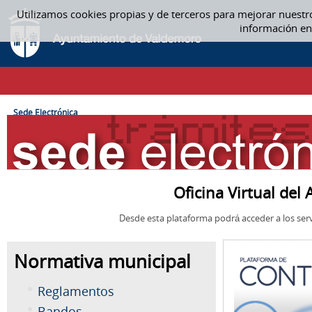
Saltar al contenido
Utilizamos cookies propias y de terceros para mejorar nuestr
SEDE ELECTRÓNICA
información en
CAMINO DE MIGAS
Sede Electrónica
Oficina Virtual de
Desde esta plataforma podrá acceder a los serv
Normativa municipal
Reglamentos
Bandos