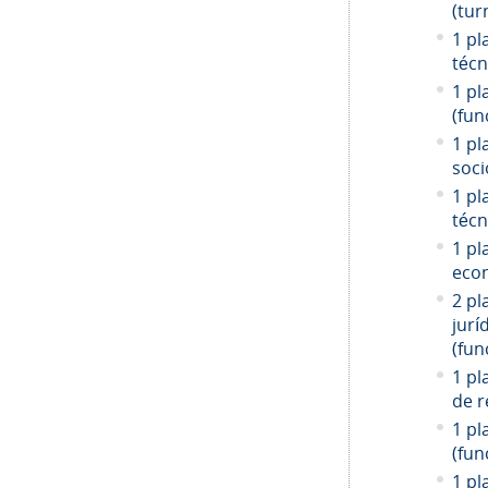
(tur
1 pl
técn
1 pl
(fun
1 pl
soci
1 pl
técn
1 pl
econ
2 pl
jurí
(fun
1 pl
de r
1 pl
(fun
1 pl