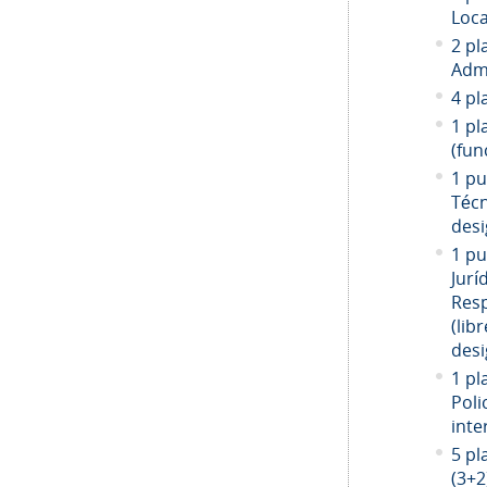
Loca
2 pl
Admi
4 pl
1 pl
(fun
1 pu
Técn
desi
1 pu
Jurí
Resp
(libr
desi
1 pl
Poli
inte
5 pl
(3+2