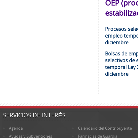
OEP (pro
estabiliza
Procesos selec
empleo tempor
diciembre
Bolsas de emp
selectivos de 
temporal Ley 
diciembre
SERVICIOS DE INTERÉS
Agenda
Calendario del Contribuyente
Ayudas y Subvenciones
Farmacias de Guardia