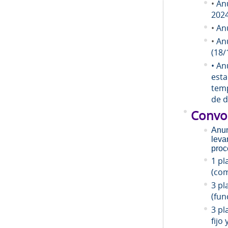
•
An
202
•
An
•
An
(18/
• An
esta
temp
de d
Convo
Anun
leva
proc
1 pl
(com
3 pl
(fun
3 pl
fijo 