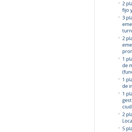
2 pl
fijo
3 pl
emer
turn
2 pl
emer
prom
1 pl
de 
(fun
1 pl
de i
1 pl
gest
ciud
2
pla
Loca
5 pl