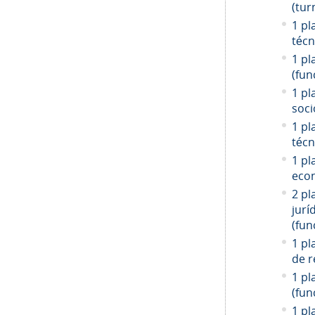
(tur
1 pl
técn
1 pl
(fun
1 pl
soci
1 pl
técn
1 pl
econ
2 pl
jurí
(fun
1 pl
de r
1 pl
(fun
1 pl