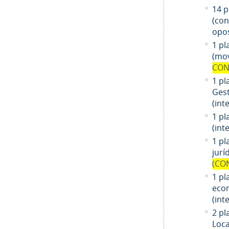
14
pl
(co
opos
1 pl
(mov
CON
1 pl
Gest
(int
1 pl
(int
1
pl
jurí
(CO
1
pl
eco
(int
2 pl
Loca