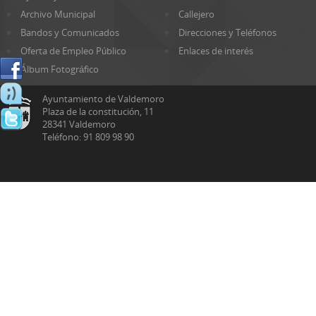
Archivo Municipal
Callejero
Bandos y Comunicados
Direcciones y Teléfonos
Oferta de Empleo Público
Enlaces de interés
Álbum Fotográfico
Ayuntamiento de Valdemoro
Plaza de la constitución, 11
28341 Valdemoro
Teléfono: 91 809 98 90