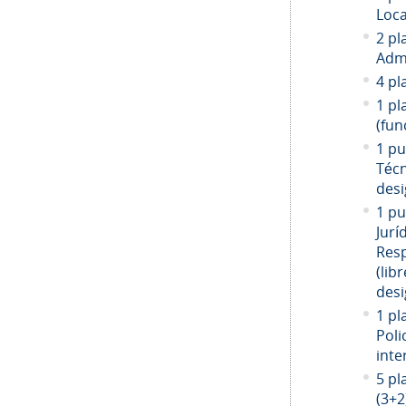
Loca
2 pl
Admi
4 pl
1 pl
(fun
1 pu
Técn
desi
1 pu
Jurí
Resp
(libr
desi
1 pl
Poli
inte
5 pl
(3+2