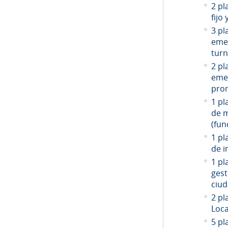
2 pl
fijo
3 pl
emer
turn
2 pl
emer
prom
1 pl
de 
(fun
1 pl
de i
1 pl
gest
ciud
2
pla
Loca
5 pl