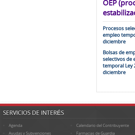
OEP (pro
estabiliza
Procesos selec
empleo tempor
diciembre
Bolsas de emp
selectivos de 
temporal Ley 
diciembre
SERVICIOS DE INTERÉS
Agenda
Calendario del Contribuyente
Ayudas y Subvenciones
Farmacias de Guardia