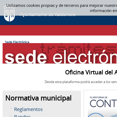
Saltar al contenido
Utilizamos cookies propias y de terceros para mejorar nuestr
SEDE ELECTRÓNICA
información en
CAMINO DE MIGAS
Sede Electrónica
Oficina Virtual de
Desde esta plataforma podrá acceder a los serv
Normativa municipal
Reglamentos
Bandos