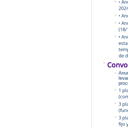
•
An
202
•
An
•
An
(18/
• An
esta
temp
de d
Convo
Anun
leva
proc
1 pl
(com
3 pl
(fun
3 pl
fijo 