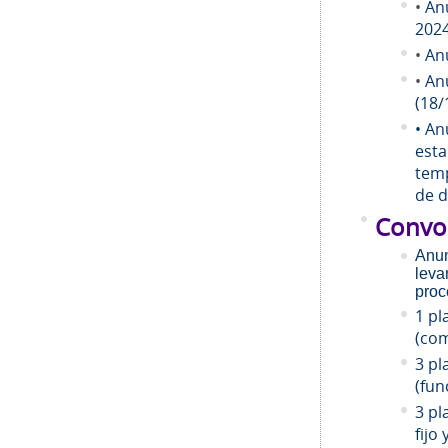
•
An
202
•
An
•
An
(18/
• An
esta
temp
de d
Convo
Anun
leva
proc
1 pl
(com
3 pl
(fun
3 pl
fijo 