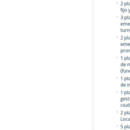
2 pl
fijo
3 pl
emer
turn
2 pl
emer
prom
1 pl
de 
(fun
1 pl
de i
1 pl
gest
ciud
2
pla
Loca
5 pl