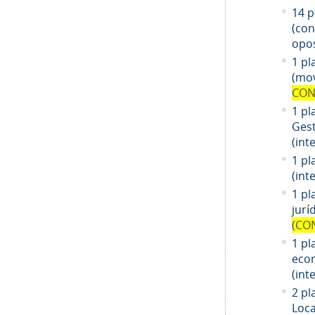
14
pl
(co
opos
1 pl
(mov
CON
1 pl
Gest
(int
1 pl
(int
1
pl
jurí
(CO
1
pl
eco
(int
2 pl
Loca