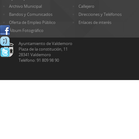
Archivo Municipal
Callejero
Bandos y Comunicados
Direcciones y Teléfonos
Oferta de Empleo Público
Enlaces de interés
Álbum Fotográfico
Ayuntamiento de Valdemoro
Plaza de la constitución, 11
28341 Valdemoro
Teléfono: 91 809 98 90