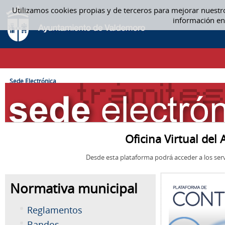
Saltar al contenido
Utilizamos cookies propias y de terceros para mejorar nuestr
SEDE ELECTRÓNICA
información en
CAMINO DE MIGAS
Sede Electrónica
Oficina Virtual de
Desde esta plataforma podrá acceder a los serv
Normativa municipal
Reglamentos
Bandos