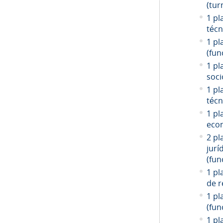
(tur
1 pl
técn
1 pl
(fun
1 pl
soci
1 pl
técn
1 pl
econ
2 pl
jurí
(fun
1 pl
de r
1 pl
(fun
1 pl