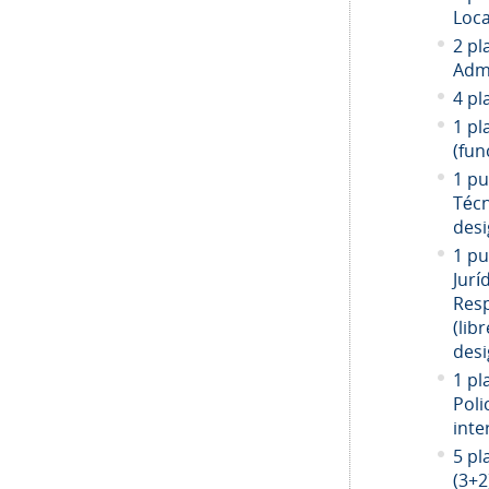
Loca
2 pl
Admi
4 pl
1 pl
(fun
1 pu
Técn
desi
1 pu
Jurí
Resp
(libr
desi
1 pl
Poli
inte
5 pl
(3+2