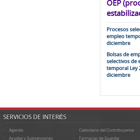
OEP (pro
estabiliza
Procesos selec
empleo tempor
diciembre
Bolsas de emp
selectivos de 
temporal Ley 
diciembre
SERVICIOS DE INTERÉS
Agenda
Calendario del Contribuyente
Ayudas y Subvenciones
Farmacias de Guardia