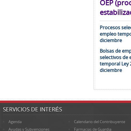
OEP (pro
estabiliza
Procesos selec
empleo tempor
diciembre
Bolsas de emp
selectivos de 
temporal Ley 
diciembre
SERVICIOS DE INTERÉS
Agenda
Calendario del Contribuyente
Ayudas y Subvenciones
Farmacias de Guardia