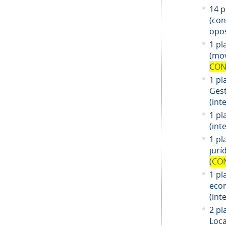
14
pl
(co
opos
1 pl
(mov
CON
1 pl
Gest
(int
1 pl
(int
1
pl
jurí
(CO
1
pl
eco
(int
2 pl
Loca