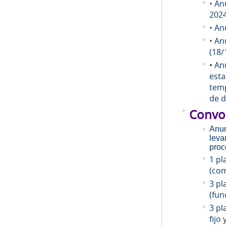
•
An
202
•
An
•
An
(18/
• An
esta
temp
de d
Convo
Anun
leva
proc
1 pl
(com
3 pl
(fun
3 pl
fijo 