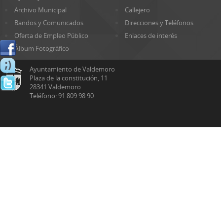
Archivo Municipal
Callejero
Bandos y Comunicados
Direcciones y Teléfonos
Oferta de Empleo Público
Enlaces de interés
Álbum Fotográfico
Ayuntamiento de Valdemoro
Plaza de la constitución, 11
28341 Valdemoro
Teléfono: 91 809 98 90