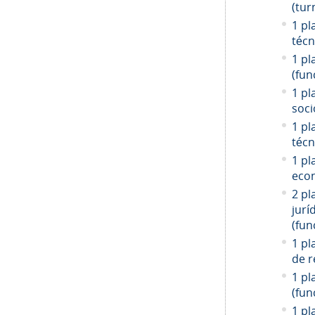
(tur
1 pl
técn
1 pl
(fun
1 pl
soci
1 pl
técn
1 pl
econ
2 pl
jurí
(fun
1 pl
de r
1 pl
(fun
1 pl