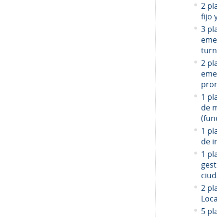
2 pl
fijo
3 pl
emer
turn
2 pl
emer
prom
1 pl
de 
(fun
1 pl
de i
1 pl
gest
ciud
2
pla
Loca
5 pl