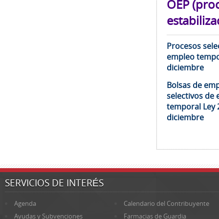
OEP (pro
estabiliza
Procesos selec
empleo tempor
diciembre
Bolsas de emp
selectivos de 
temporal Ley 
diciembre
SERVICIOS DE INTERÉS
Agenda
Calendario del Contribuyente
Ayudas y Subvenciones
Farmacias de Guardia