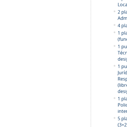
Loca
2 pl
Admi
4 pl
1 pl
(fun
1 pu
Técn
desi
1 pu
Jurí
Resp
(libr
desi
1 pl
Poli
inte
5 pl
(3+2