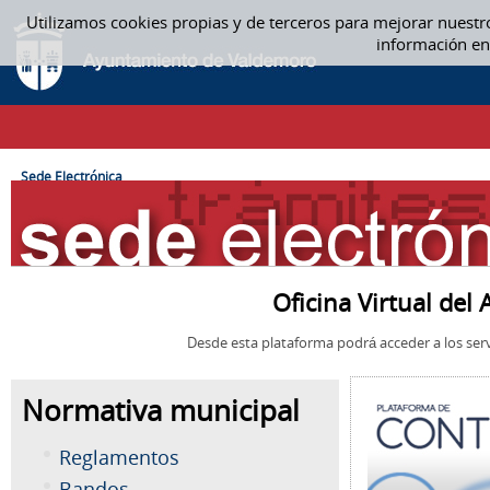
Saltar al contenido
Utilizamos cookies propias y de terceros para mejorar nuestr
SEDE ELECTRÓNICA
información en
CAMINO DE MIGAS
Sede Electrónica
Oficina Virtual de
Desde esta plataforma podrá acceder a los serv
Normativa municipal
Reglamentos
Bandos