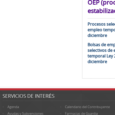
OEP (pro
estabiliza
Procesos selec
empleo tempor
diciembre
Bolsas de emp
selectivos de 
temporal Ley 
diciembre
SERVICIOS DE INTERÉS
Agenda
Calendario del Contribuyente
Ayudas y Subvenciones
Farmacias de Guardia