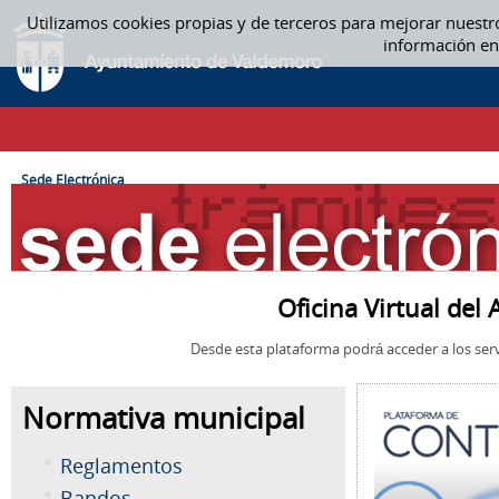
Saltar al contenido
Utilizamos cookies propias y de terceros para mejorar nuestr
SEDE ELECTRÓNICA
información en
CAMINO DE MIGAS
Sede Electrónica
Oficina Virtual de
Desde esta plataforma podrá acceder a los serv
Normativa municipal
Reglamentos
Bandos