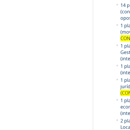
14
pl
(co
opos
1 pl
(mov
CON
1 pl
Gest
(int
1 pl
(int
1
pl
jurí
(CO
1
pl
eco
(int
2 pl
Loca