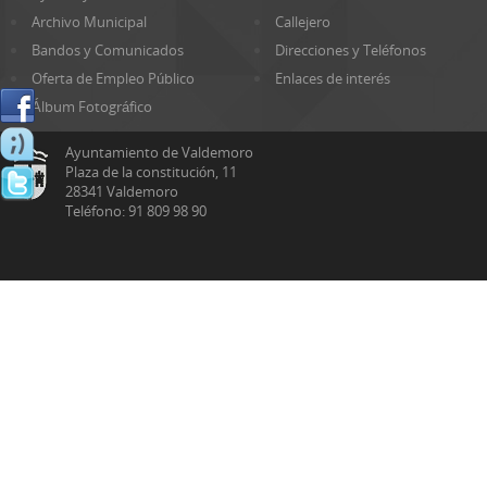
Archivo Municipal
Callejero
Bandos y Comunicados
Direcciones y Teléfonos
Oferta de Empleo Público
Enlaces de interés
Álbum Fotográfico
Ayuntamiento de Valdemoro
Plaza de la constitución, 11
28341 Valdemoro
Teléfono: 91 809 98 90