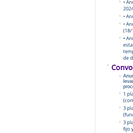
•
An
202
•
An
•
An
(18/
• An
esta
temp
de d
Convo
Anun
leva
proc
1 pl
(com
3 pl
(fun
3 pl
fijo 