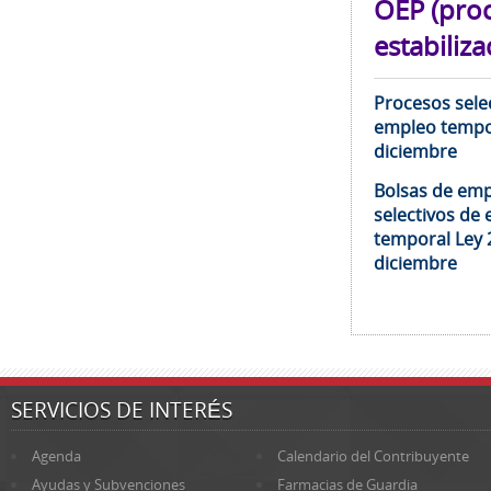
OEP (pro
estabiliza
Procesos selec
empleo tempor
diciembre
Bolsas de emp
selectivos de 
temporal Ley 
diciembre
SERVICIOS DE INTERÉS
Agenda
Calendario del Contribuyente
Ayudas y Subvenciones
Farmacias de Guardia