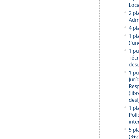
Loca
2 pl
Admi
4 pl
1 pl
(fun
1 pu
Técn
desi
1 pu
Jurí
Resp
(libr
desi
1 pl
Poli
inte
5 pl
(3+2