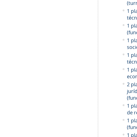
(tur
1 pl
técn
1 pl
(fun
1 pl
soci
1 pl
técn
1 pl
econ
2 pl
jurí
(fun
1 pl
de r
1 pl
(fun
1 pl