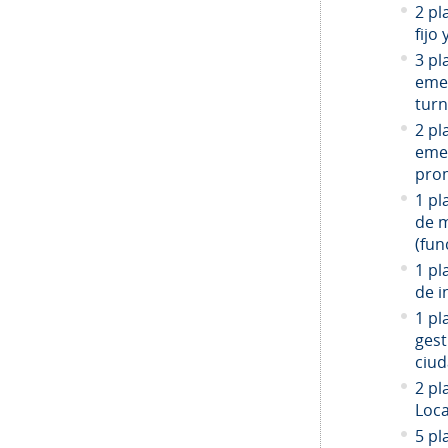
2 pl
fijo
3 pl
emer
turn
2 pl
emer
prom
1 pl
de 
(fun
1 pl
de i
1 pl
gest
ciud
2
pla
Loca
5 pl