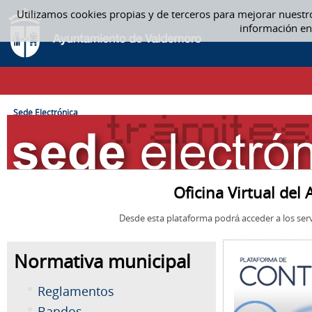
Saltar al contenido
Utilizamos cookies propias y de terceros para mejorar nuestr
SEDE ELECTRÓNICA
información en
CAMINO DE MIGAS
Sede Electrónica
Oficina Virtual de
Desde esta plataforma podrá acceder a los serv
Normativa municipal
Reglamentos
Bandos