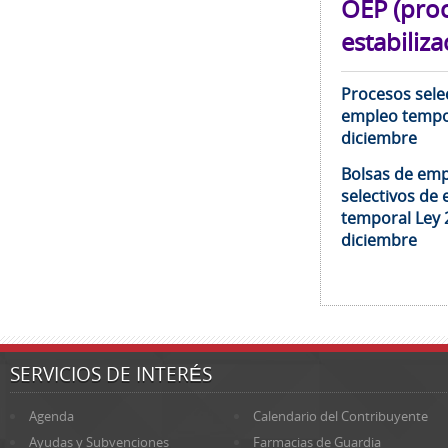
OEP (pro
estabiliza
Procesos selec
empleo tempor
diciembre
Bolsas de emp
selectivos de 
temporal Ley 
diciembre
SERVICIOS DE INTERÉS
Agenda
Calendario del Contribuyente
Ayudas y Subvenciones
Farmacias de Guardia