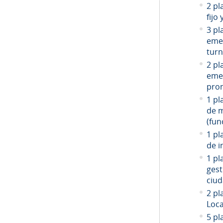
2 pl
fijo
3 pl
emer
turn
2 pl
emer
prom
1 pl
de 
(fun
1 pl
de i
1 pl
gest
ciud
2
pla
Loca
5 pl