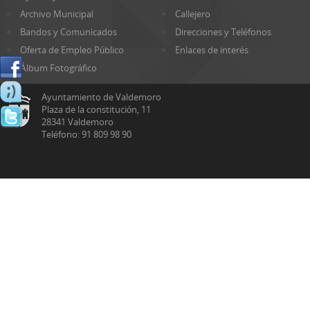
Archivo Municipal
Callejero
Bandos y Comunicados
Direcciones y Teléfonos
Oferta de Empleo Público
Enlaces de interés
Álbum Fotográfico
Ayuntamiento de Valdemoro
Plaza de la constitución, 11
28341 Valdemoro
Teléfono: 91 809 98 90