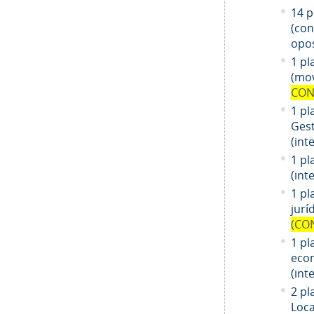
14
pl
(co
opos
1 pl
(mov
CON
1 pl
Gest
(int
1 pl
(int
1
pl
jurí
(CO
1
pl
eco
(int
2 pl
Loca