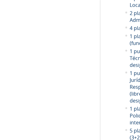
Loca
2 pl
Admi
4 pl
1 pl
(fun
1 pu
Técn
desi
1 pu
Jurí
Resp
(libr
desi
1 pl
Poli
inte
5 pl
(3+2