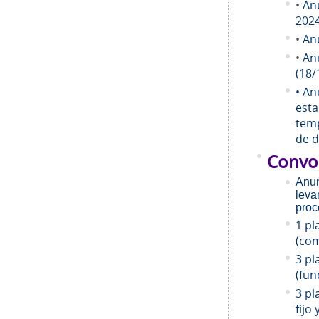
•
An
202
•
An
•
An
(18/
• An
esta
temp
de d
Convo
Anun
leva
proc
1 pl
(com
3 pl
(fun
3 pl
fijo 