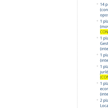
14
pl
(co
opos
1 pl
(mov
CON
1 pl
Gest
(int
1 pl
(int
1
pl
jurí
(CO
1
pl
eco
(int
2 pl
Loca