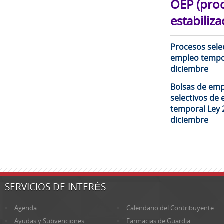
OEP (pro
estabiliza
Procesos selec
empleo tempor
diciembre
Bolsas de emp
selectivos de 
temporal Ley 
diciembre
SERVICIOS DE INTERÉS
Agenda
Calendario del Contribuyente
Ayudas y Subvenciones
Farmacias de Guardia