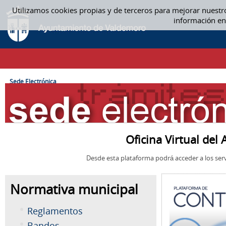
Saltar al contenido
Utilizamos cookies propias y de terceros para mejorar nuestr
SEDE ELECTRÓNICA
información en
CAMINO DE MIGAS
Sede Electrónica
Oficina Virtual de
Desde esta plataforma podrá acceder a los serv
Normativa municipal
Reglamentos
Bandos