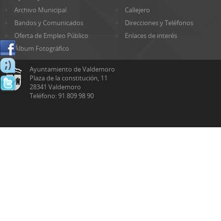
Archivo Municipal
Callejero
Bandos y Comunicados
Direcciones y Teléfonos
Oferta de Empleo Público
Enlaces de interés
Álbum Fotográfico
Ayuntamiento de Valdemoro
Plaza de la constitución, 11
28341 Valdemoro
Teléfono: 91 809 98 90