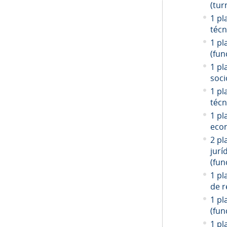
(tur
1 pl
técn
1 pl
(fun
1 pl
soci
1 pl
técn
1 pl
econ
2 pl
jurí
(fun
1 pl
de r
1 pl
(fun
1 pl