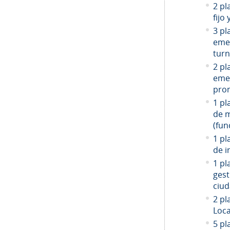
2 pl
fijo
3 pl
emer
turn
2 pl
emer
prom
1 pl
de 
(fun
1 pl
de i
1 pl
gest
ciud
2
pla
Loca
5 pl