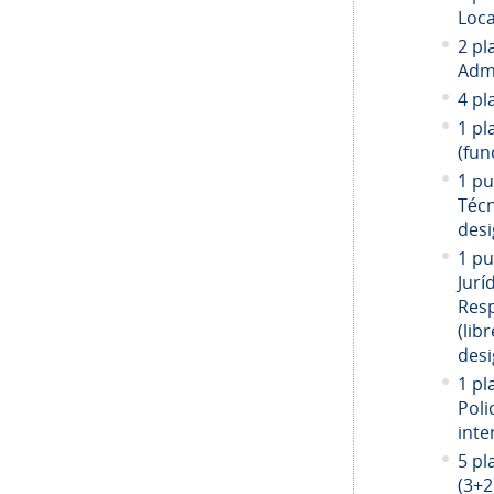
Loca
2 pl
Admi
4 pl
1 pl
(fun
1 pu
Técn
desi
1 pu
Jurí
Resp
(libr
desi
1 pl
Poli
inte
5 pl
(3+2