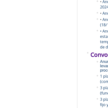
•
An
202
•
An
•
An
(18/
• An
esta
temp
de d
Convo
Anun
leva
proc
1 pl
(com
3 pl
(fun
3 pl
fijo 