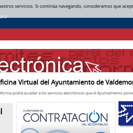
uestros servicios. Si continúa navegando, consideramos que acep
ficina Virtual del Ayuntamiento de Valdemo
aforma podrá acceder a los servicios electrónicos que el Ayuntamiento pone 
l