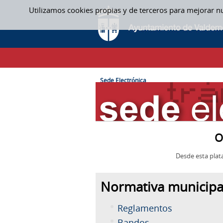
Saltar al contenido
Utilizamos cookies propias y de terceros para mejorar n
SEDE ELECTRÓNICA
CAMINO DE MIGAS
Sede Electrónica
O
Desde esta plat
Normativa municipa
Reglamentos
Bandos