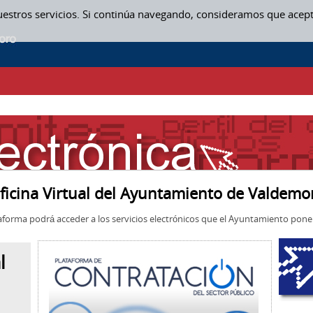
uestros servicios. Si continúa navegando, consideramos que acep
ficina Virtual del Ayuntamiento de Valdemo
aforma podrá acceder a los servicios electrónicos que el Ayuntamiento pone 
l