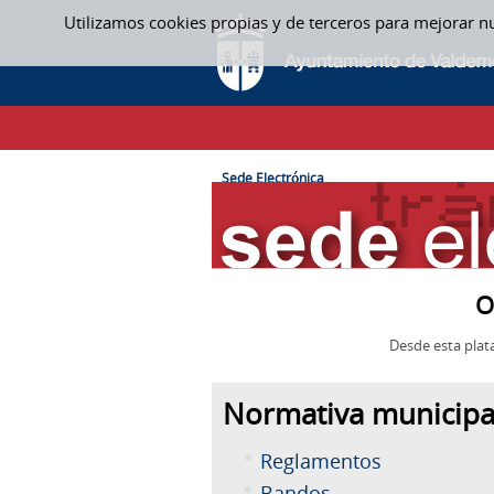
Saltar al contenido
Utilizamos cookies propias y de terceros para mejorar n
SEDE ELECTRÓNICA
CAMINO DE MIGAS
Sede Electrónica
O
Desde esta plat
Normativa municipa
Reglamentos
Bandos