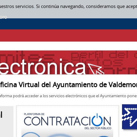
uestros servicios. Si continúa navegando, consideramos que acep
ficina Virtual del Ayuntamiento de Valdemo
aforma podrá acceder a los servicios electrónicos que el Ayuntamiento pone 
l