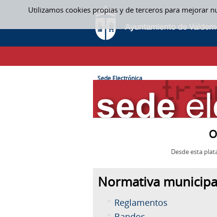
Saltar al contenido
Utilizamos cookies propias y de terceros para mejorar n
SEDE ELECTRÓNICA
CAMINO DE MIGAS
Sede Electrónica
O
Desde esta plat
Normativa municipa
Reglamentos
Bandos