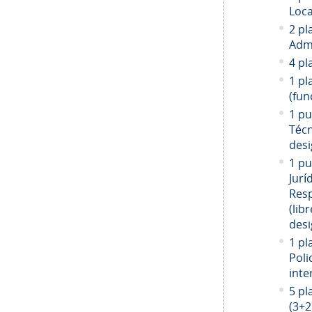
Loca
2 pl
Admi
4 pl
1 pl
(fun
1 pu
Técn
desi
1 pu
Jurí
Resp
(libr
desi
1 pl
Poli
inte
5 pl
(3+2