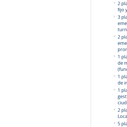
2 pl
fijo
3 pl
emer
turn
2 pl
emer
prom
1 pl
de 
(fun
1 pl
de i
1 pl
gest
ciud
2
pla
Loca
5 pl