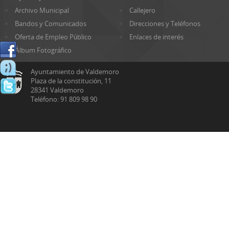
Archivo Municipal
Callejero
Bandos y Comunicados
Direcciones y Teléfonos
Oferta de Empleo Público
Enlaces de interés
Álbum Fotográfico
Ayuntamiento de Valdemoro
Plaza de la constitución, 11
28341 Valdemoro
Teléfono: 91 809 98 90