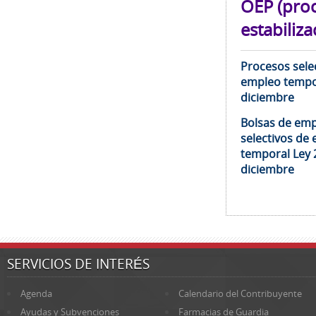
OEP (pro
estabiliza
Procesos selec
empleo tempor
diciembre
Bolsas de emp
selectivos de 
temporal Ley 
diciembre
SERVICIOS DE INTERÉS
Agenda
Calendario del Contribuyente
Ayudas y Subvenciones
Farmacias de Guardia