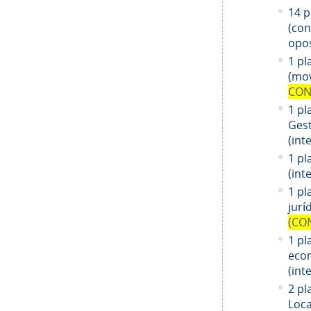
14
pl
(co
opos
1 pl
(mov
CON
1 pl
Gest
(int
1 pl
(int
1
pl
jurí
(CO
1
pl
eco
(int
2 pl
Loca