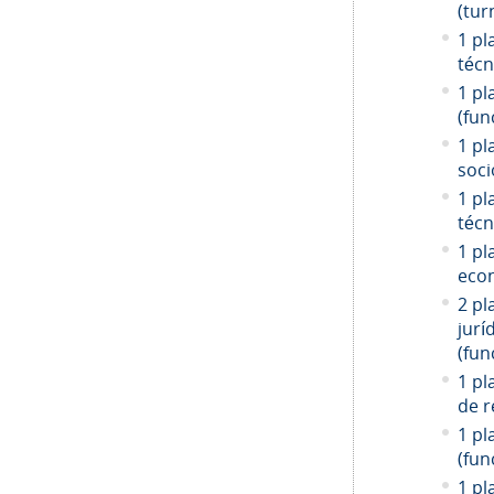
(tur
1 pl
técn
1 pl
(fun
1 pl
soci
1 pl
técn
1 pl
econ
2 pl
jurí
(fun
1 pl
de r
1 pl
(fun
1 pl