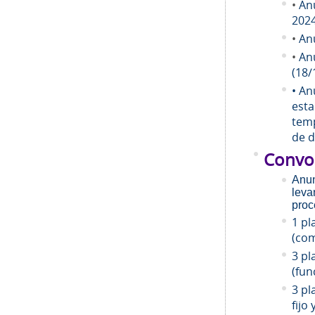
•
An
202
•
An
•
An
(18/
• An
esta
temp
de d
Convo
Anun
leva
proc
1 pl
(com
3 pl
(fun
3 pl
fijo 