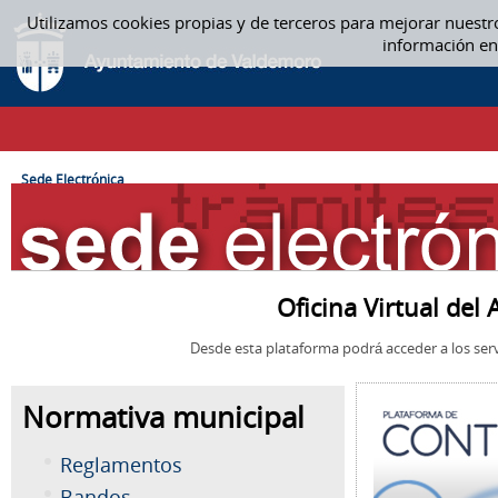
Saltar al contenido
Utilizamos cookies propias y de terceros para mejorar nuestr
SEDE ELECTRÓNICA
información en
CAMINO DE MIGAS
Sede Electrónica
Oficina Virtual de
Desde esta plataforma podrá acceder a los serv
Normativa municipal
Reglamentos
Bandos