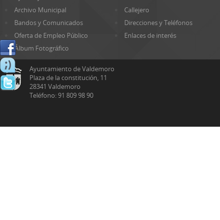
Archivo Municipal
Callejero
Bandos y Comunicados
Direcciones y Teléfonos
Oferta de Empleo Público
Enlaces de interés
Álbum Fotográfico
Ayuntamiento de Valdemoro
Plaza de la constitución, 11
28341 Valdemoro
Teléfono: 91 809 98 90