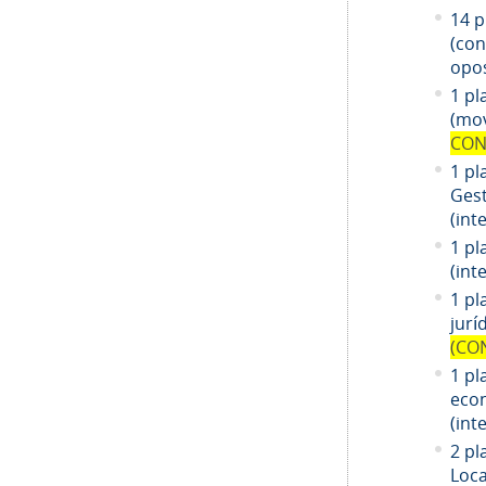
14
pl
(co
opos
1 pl
(mov
CON
1 pl
Gest
(int
1 pl
(int
1
pl
jurí
(CO
1
pl
eco
(int
2 pl
Loca