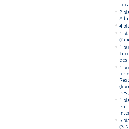
Loca
2 pl
Admi
4 pl
1 pl
(fun
1 pu
Técn
desi
1 pu
Jurí
Resp
(libr
desi
1 pl
Poli
inte
5 pl
(3+2