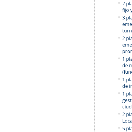
2 pl
fijo
3 pl
emer
turn
2 pl
emer
prom
1 pl
de 
(fun
1 pl
de i
1 pl
gest
ciud
2
pla
Loca
5 pl