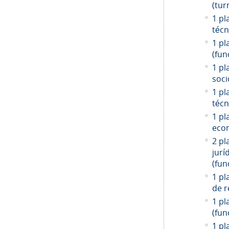
(tur
1 pl
técn
1 pl
(fun
1 pl
soci
1 pl
técn
1 pl
econ
2 pl
jurí
(fun
1 pl
de r
1 pl
(fun
1 pl