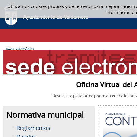
Saltar al contenido
Utilizamos cookies propias y de terceros para mejorar nuestr
SEDE ELECTRÓNICA
información en
CAMINO DE MIGAS
Sede Electrónica
Oficina Virtual de
Desde esta plataforma podrá acceder a los serv
Normativa municipal
Reglamentos
Bandos