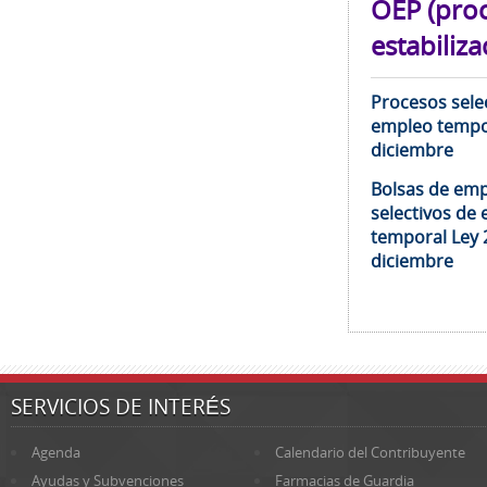
OEP (pro
estabiliza
Procesos selec
empleo tempor
diciembre
Bolsas de emp
selectivos de 
temporal Ley 
diciembre
SERVICIOS DE INTERÉS
Agenda
Calendario del Contribuyente
Ayudas y Subvenciones
Farmacias de Guardia