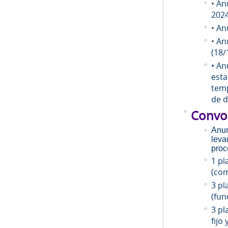
•
An
202
•
An
•
An
(18/
• An
esta
temp
de d
Convo
Anun
leva
proc
1 pl
(com
3 pl
(fun
3 pl
fijo 