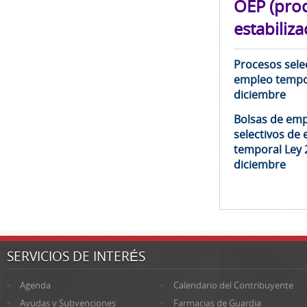
OEP (pro
estabiliza
Procesos selec
empleo tempor
diciembre
Bolsas de emp
selectivos de 
temporal Ley 
diciembre
SERVICIOS DE INTERÉS
Agenda
Calendario del Contribuyente
Ayudas y Subvenciones
Farmacias de Guardia