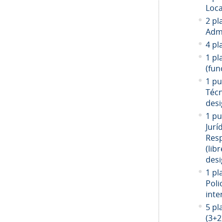
Loca
2 pl
Admi
4 pl
1 pl
(fun
1 pu
Técn
desi
1 pu
Jurí
Resp
(libr
desi
1 pl
Poli
inte
5 pl
(3+2