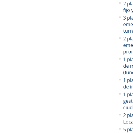
2 pl
fijo
3 pl
emer
turn
2 pl
emer
prom
1 pl
de 
(fun
1 pl
de i
1 pl
gest
ciud
2
pla
Loca
5 pl