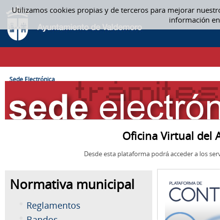
Saltar al contenido
Utilizamos cookies propias y de terceros para mejorar nuestr
SEDE ELECTRÓNICA
información en
CAMINO DE MIGAS
Sede Electrónica
Oficina Virtual de
Desde esta plataforma podrá acceder a los serv
Normativa municipal
Reglamentos
Bandos