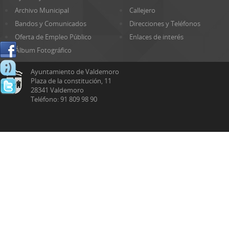
Archivo Municipal
Callejero
Bandos y Comunicados
Direcciones y Teléfonos
Oferta de Empleo Público
Enlaces de interés
Álbum Fotográfico
Ayuntamiento de Valdemoro
Plaza de la constitución, 11
28341 Valdemoro
Teléfono: 91 809 98 90