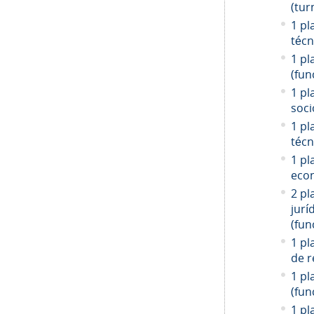
(tur
1 pl
técn
1 pl
(fun
1 pl
soci
1 pl
técn
1 pl
econ
2 pl
jurí
(fun
1 pl
de r
1 pl
(fun
1 pl