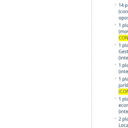
14
pl
(co
opos
1 pl
(mov
CON
1 pl
Gest
(int
1 pl
(int
1
pl
jurí
(CO
1
pl
eco
(int
2 pl
Loca