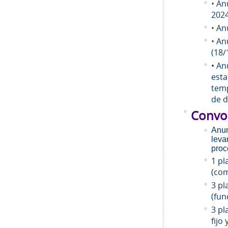
•
An
202
•
An
•
An
(18/
• An
esta
temp
de d
Convo
Anun
leva
proc
1 pl
(com
3 pl
(fun
3 pl
fijo 