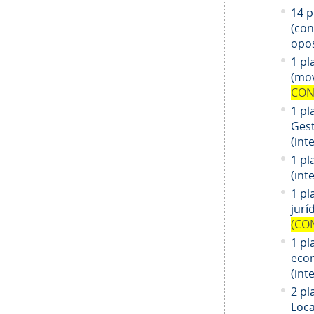
14
pl
(co
opos
1 pl
(mov
CON
1 pl
Gest
(int
1 pl
(int
1
pl
jurí
(CO
1
pl
eco
(int
2 pl
Loca