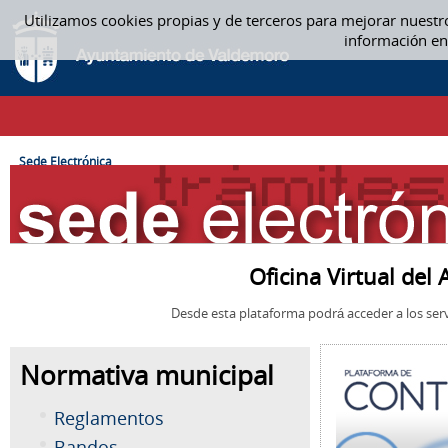
Saltar al contenido
Utilizamos cookies propias y de terceros para mejorar nuestr
SEDE ELECTRÓNICA
información en
CAMINO DE MIGAS
Sede Electrónica
Oficina Virtual de
Desde esta plataforma podrá acceder a los serv
Normativa municipal
Reglamentos
Bandos