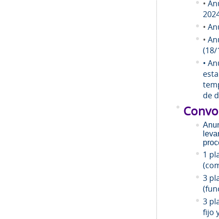
•
An
202
•
An
•
An
(18/
• An
esta
temp
de d
Convo
Anun
leva
proc
1 pl
(com
3 pl
(fun
3 pl
fijo 