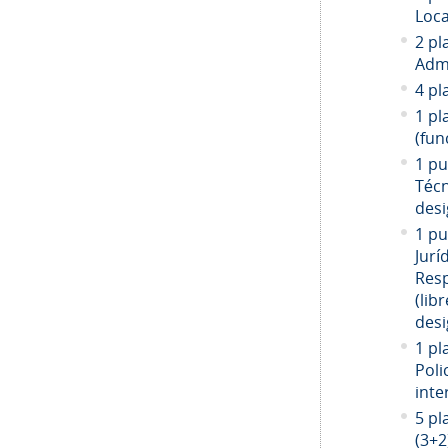
Loca
2 pl
Admi
4 pl
1 pl
(fun
1 pu
Técn
desi
1 pu
Jurí
Resp
(libr
desi
1 pl
Poli
inte
5 pl
(3+2