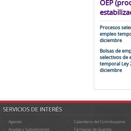
OEP (pro
estabiliza
Procesos selec
empleo tempor
diciembre
Bolsas de emp
selectivos de 
temporal Ley 
diciembre
SERVICIOS DE INTERÉS
Agenda
Calendario del Contribuyente
Ayudas y Subvenciones
Farmacias de Guardia