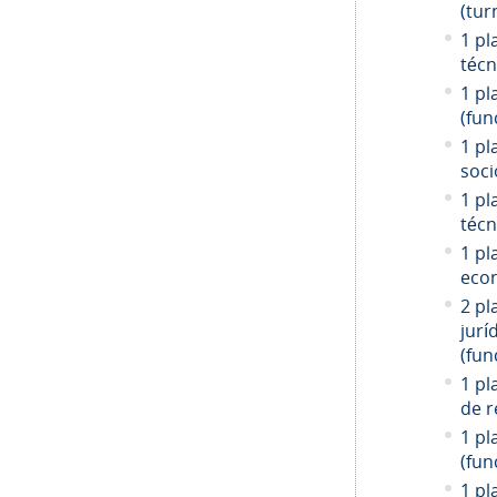
(tur
1 pl
técn
1 pl
(fun
1 pl
soci
1 pl
técn
1 pl
econ
2 pl
jurí
(fun
1 pl
de r
1 pl
(fun
1 pl