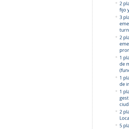
2 pl
fijo
3 pl
emer
turn
2 pl
emer
prom
1 pl
de 
(fun
1 pl
de i
1 pl
gest
ciud
2
pla
Loca
5 pl