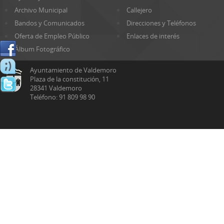
Archivo Municipal
Callejero
Bandos y Comunicados
Direcciones y Teléfonos
Oferta de Empleo Público
Enlaces de interés
Álbum Fotográfico
Ayuntamiento de Valdemoro
Plaza de la constitución, 11
28341 Valdemoro
Teléfono: 91 809 98 90