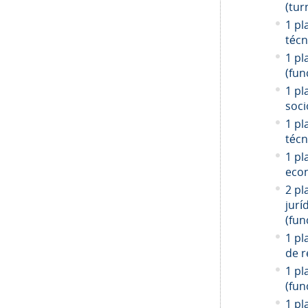
(tur
1 pl
técn
1 pl
(fun
1 pl
soci
1 pl
técn
1 pl
econ
2 pl
jurí
(fun
1 pl
de r
1 pl
(fun
1 pl