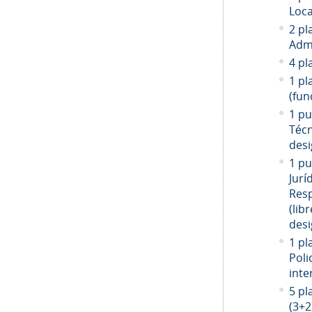
Loca
2 pl
Admi
4 pl
1 pl
(fun
1 pu
Técn
desi
1 pu
Jurí
Resp
(libr
desi
1 pl
Poli
inte
5 pl
(3+2