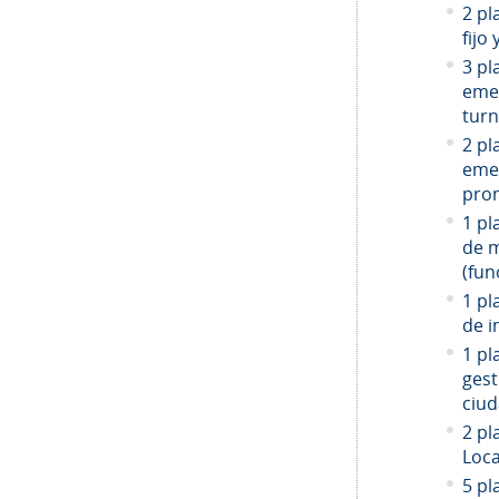
2 pl
fijo
3 pl
emer
turn
2 pl
emer
prom
1 pl
de 
(fun
1 pl
de i
1 pl
gest
ciud
2
pla
Loca
5 pl