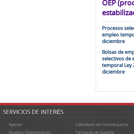
OEP (pro
estabiliza
Procesos selec
empleo tempor
diciembre
Bolsas de emp
selectivos de 
temporal Ley 
diciembre
SERVICIOS DE INTERÉS
Agenda
Calendario del Contribuyente
Ayudas y Subvenciones
Farmacias de Guardia