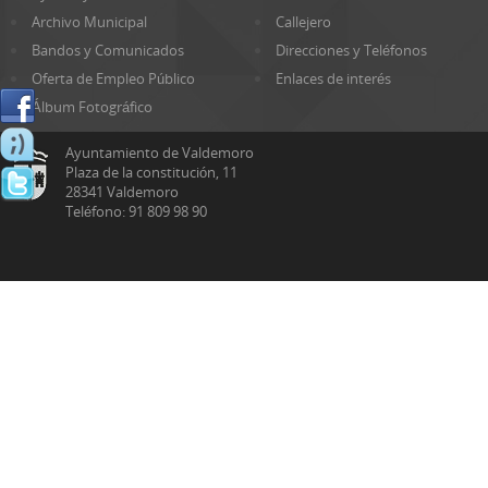
Archivo Municipal
Callejero
Bandos y Comunicados
Direcciones y Teléfonos
Oferta de Empleo Público
Enlaces de interés
Álbum Fotográfico
Ayuntamiento de Valdemoro
Plaza de la constitución, 11
28341 Valdemoro
Teléfono: 91 809 98 90