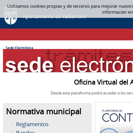
Saltar al contenido
Utilizamos cookies propias y de terceros para mejorar nuestr
SEDE ELECTRÓNICA
información en
CAMINO DE MIGAS
Sede Electrónica
Oficina Virtual de
Desde esta plataforma podrá acceder a los serv
Normativa municipal
Reglamentos
Bandos