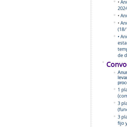
•
An
202
•
An
•
An
(18/
• An
esta
temp
de d
Convo
Anun
leva
proc
1 pl
(com
3 pl
(fun
3 pl
fijo 