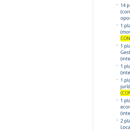
14
pl
(co
opos
1 pl
(mov
CON
1 pl
Gest
(int
1 pl
(int
1
pl
jurí
(CO
1
pl
eco
(int
2 pl
Loca