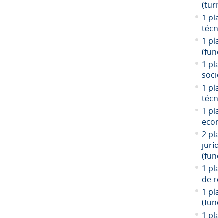
(tur
1 pl
técn
1 pl
(fun
1 pl
soci
1 pl
técn
1 pl
econ
2 pl
jurí
(fun
1 pl
de r
1 pl
(fun
1 pl