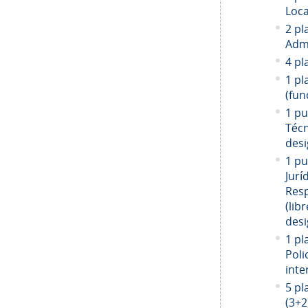
Loca
2 pl
Admi
4 pl
1 pl
(fun
1 pu
Técn
desi
1 pu
Jurí
Resp
(libr
desi
1 pl
Poli
inte
5 pl
(3+2