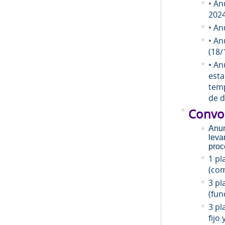
•
An
202
•
An
•
An
(18/
• An
esta
temp
de d
Convo
Anun
leva
proc
1 pl
(com
3 pl
(fun
3 pl
fijo 