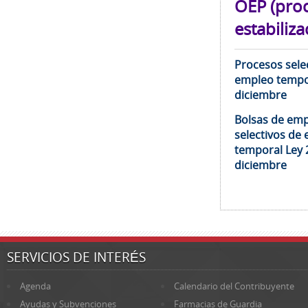
OEP (pro
estabiliza
Procesos selec
empleo tempor
diciembre
Bolsas de emp
selectivos de 
temporal Ley 
diciembre
SERVICIOS DE INTERÉS
Agenda
Calendario del Contribuyente
Ayudas y Subvenciones
Farmacias de Guardia