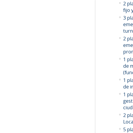
2 pl
fijo
3 pl
emer
turn
2 pl
emer
prom
1 pl
de 
(fun
1 pl
de i
1 pl
gest
ciud
2
pla
Loca
5 pl