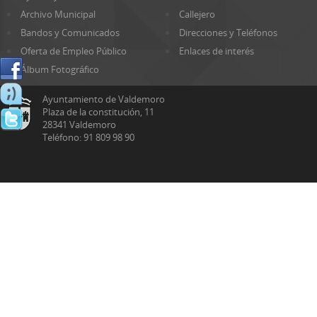
Archivo Municipal
Callejero
Bandos y Comunicados
Direcciones y Teléfonos
Oferta de Empleo Público
Enlaces de interés
Álbum Fotográfico
Ayuntamiento de Valdemoro
Plaza de la constitución, 11
28341 Valdemoro
Teléfono: 91 809 98 90