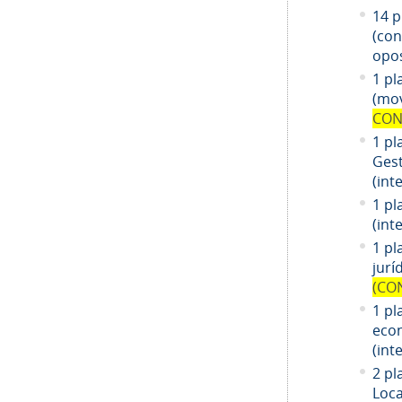
14
pl
(co
opos
1 pl
(mov
CON
1 pl
Gest
(int
1 pl
(int
1
pl
jurí
(CO
1
pl
eco
(int
2 pl
Loca