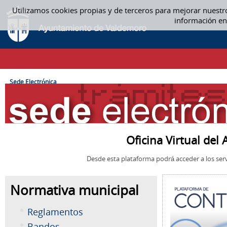
Saltar al contenido
Utilizamos cookies propias y de terceros para mejorar nuestr
SEDE ELECTRÓNICA
información en
CAMINO DE MIGAS
Sede Electrónica
Oficina Virtual de
Desde esta plataforma podrá acceder a los serv
Normativa municipal
Reglamentos
Bandos