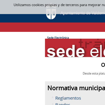
Saltar al contenido
Utilizamos cookies propias y de terceros para mejorar n
SEDE ELECTRÓNICA
CAMINO DE MIGAS
Sede Electrónica
O
Desde esta plat
Normativa municipa
Reglamentos
Bandos