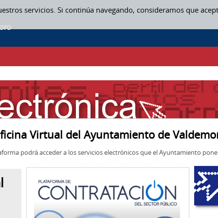
uestros servicios. Si continúa navegando, consideramos que acep
ficina Virtual del Ayuntamiento de Valdemo
aforma podrá acceder a los servicios electrónicos que el Ayuntamiento pone 
l