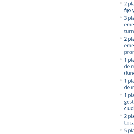
2 pl
fijo
3 pl
emer
turn
2 pl
emer
prom
1 pl
de 
(fun
1 pl
de i
1 pl
gest
ciud
2
pla
Loca
5 pl