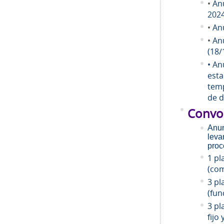
•
An
202
•
An
•
An
(18/
• An
esta
temp
de d
Convo
Anun
leva
proc
1 pl
(com
3 pl
(fun
3 pl
fijo 