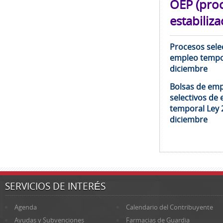
OEP (pro
estabiliza
Procesos selec
empleo tempor
diciembre
Bolsas de emp
selectivos de 
temporal Ley 
diciembre
SERVICIOS DE INTERÉS
Agenda
Calendario del Contribuyente
Ayudas y Subvenciones
Farmacias de Guardia