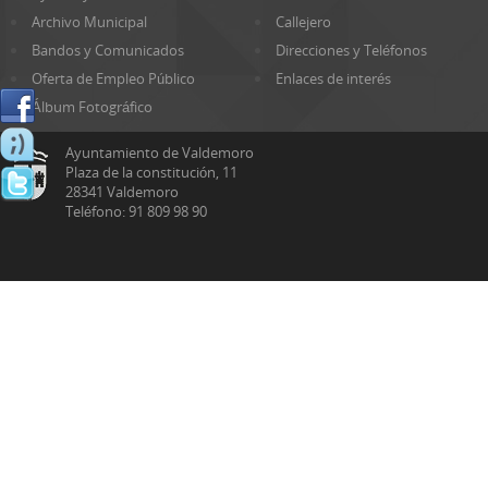
Archivo Municipal
Callejero
Bandos y Comunicados
Direcciones y Teléfonos
Oferta de Empleo Público
Enlaces de interés
Álbum Fotográfico
Ayuntamiento de Valdemoro
Plaza de la constitución, 11
28341 Valdemoro
Teléfono: 91 809 98 90