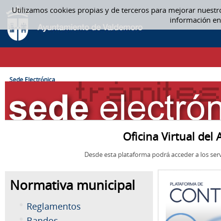
Saltar al contenido
Utilizamos cookies propias y de terceros para mejorar nuestr
SEDE ELECTRÓNICA
información en
CAMINO DE MIGAS
Sede Electrónica
Oficina Virtual de
Desde esta plataforma podrá acceder a los serv
Normativa municipal
Reglamentos
Bandos