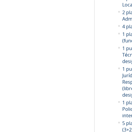
Loca
2 pl
Admi
4 pl
1 pl
(fun
1 pu
Técn
desi
1 pu
Jurí
Resp
(libr
desi
1 pl
Poli
inte
5 pl
(3+2