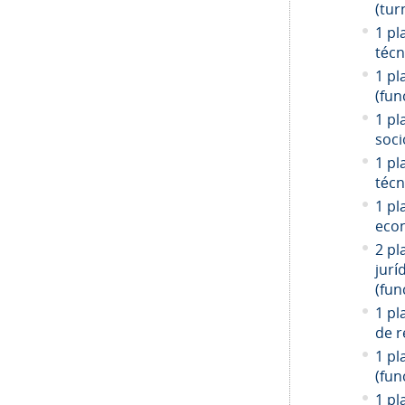
(tur
1 pl
técn
1 pl
(fun
1 pl
soci
1 pl
técn
1 pl
econ
2 pl
jurí
(fun
1 pl
de r
1 pl
(fun
1 pl