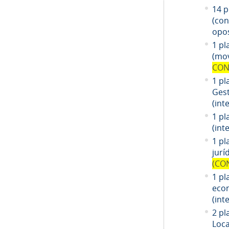
14
pl
(co
opos
1 pl
(mov
CON
1 pl
Gest
(int
1 pl
(int
1
pl
jurí
(CO
1
pl
eco
(int
2 pl
Loca