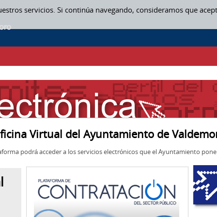
uestros servicios. Si continúa navegando, consideramos que acep
ficina Virtual del Ayuntamiento de Valdemo
aforma podrá acceder a los servicios electrónicos que el Ayuntamiento pone 
l