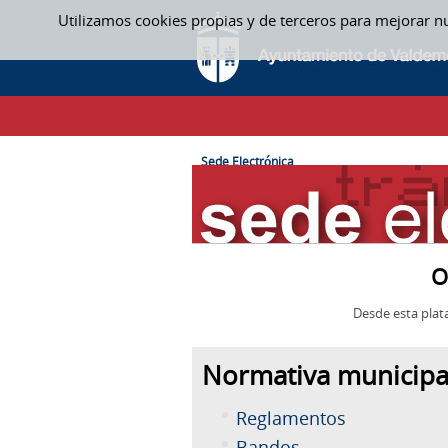
Saltar al contenido
Utilizamos cookies propias y de terceros para mejorar n
SEDE ELECTRÓNICA
CAMINO DE MIGAS
Sede Electrónica
O
Desde esta plat
Normativa municipa
Reglamentos
Bandos