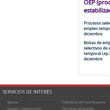
OEP (pro
estabiliza
Procesos selec
empleo tempor
diciembre
Bolsas de emp
selectivos de 
temporal Ley 
diciembre
SERVICIOS DE INTERÉS
Agenda
Calendario del Contribuyente
Ayudas y Subvenciones
Farmacias de Guardia