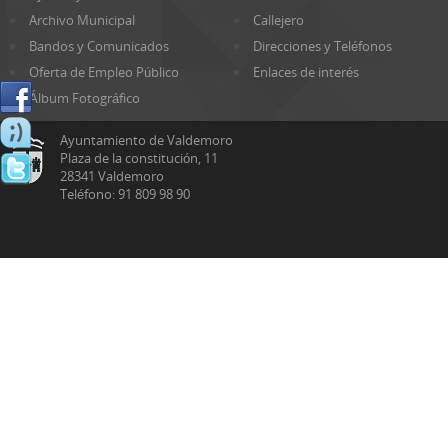
Archivo Municipal
Callejero
Bandos y Comunicados
Direcciones y Teléfonos
Oferta de Empleo Público
Enlaces de interés
Álbum Fotográfico
Ayuntamiento de Valdemoro
Plaza de la constitución, 11
28341 Valdemoro
Teléfono: 91 809 98 90