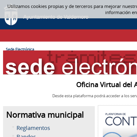
Saltar al contenido
Utilizamos cookies propias y de terceros para mejorar nuestr
SEDE ELECTRÓNICA
información en
CAMINO DE MIGAS
Sede Electrónica
Oficina Virtual de
Desde esta plataforma podrá acceder a los serv
Normativa municipal
Reglamentos
Bandos