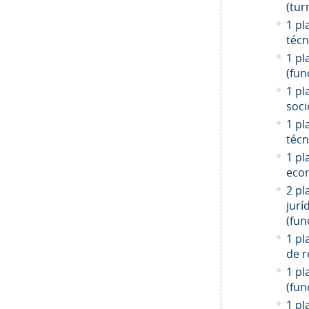
(tur
1 pl
técn
1 pl
(fun
1 pl
soci
1 pl
técn
1 pl
econ
2 pl
jurí
(fun
1 pl
de r
1 pl
(fun
1 pl