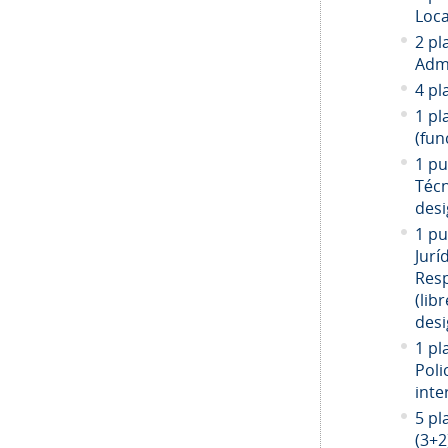
Loca
2 pl
Admi
4 pl
1 pl
(fun
1 pu
Técn
desi
1 pu
Jurí
Resp
(libr
desi
1 pl
Poli
inte
5 pl
(3+2