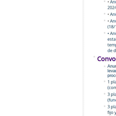
•
An
202
•
An
•
An
(18/
• An
esta
temp
de d
Convo
Anun
leva
proc
1 pl
(com
3 pl
(fun
3 pl
fijo 