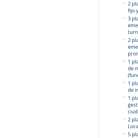
2 pl
fijo
3 pl
emer
turn
2 pl
emer
prom
1 pl
de 
(fun
1 pl
de i
1 pl
gest
ciud
2
pla
Loca
5 pl