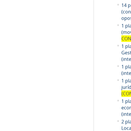
14
pl
(co
opos
1 pl
(mov
CON
1 pl
Gest
(int
1 pl
(int
1
pl
jurí
(CO
1
pl
eco
(int
2 pl
Loca