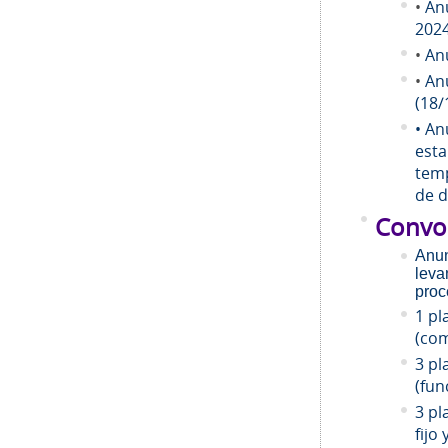
•
An
202
•
An
•
An
(18/
• An
esta
temp
de d
Convo
Anun
leva
proc
1 pl
(com
3 pl
(fun
3 pl
fijo 