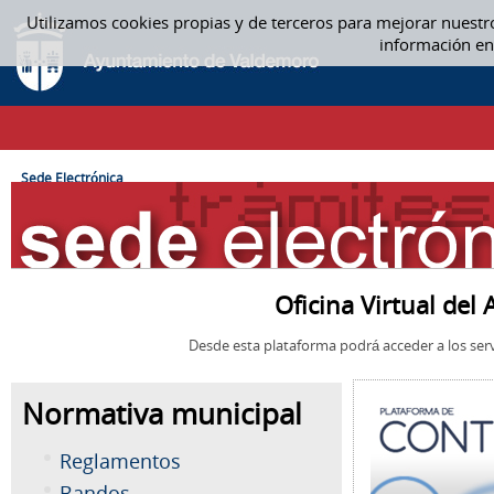
Saltar al contenido
Utilizamos cookies propias y de terceros para mejorar nuestr
SEDE ELECTRÓNICA
información en
CAMINO DE MIGAS
Sede Electrónica
Oficina Virtual de
Desde esta plataforma podrá acceder a los serv
Normativa municipal
Reglamentos
Bandos