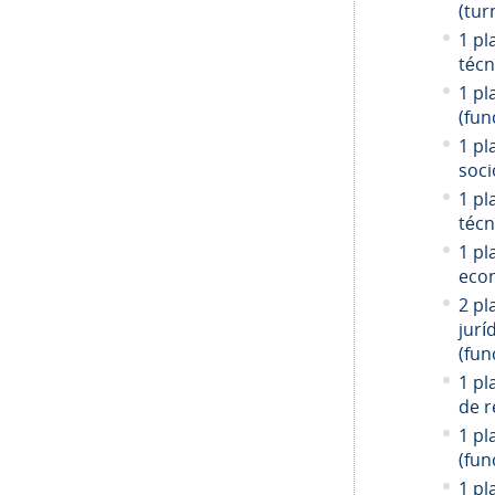
(tur
1 pl
técn
1 pl
(fun
1 pl
soci
1 pl
técn
1 pl
econ
2 pl
jurí
(fun
1 pl
de r
1 pl
(fun
1 pl