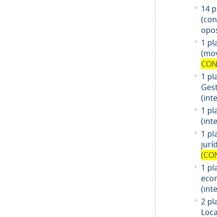
14
pl
(co
opos
1 pl
(mov
CON
1 pl
Gest
(int
1 pl
(int
1
pl
jurí
(CO
1
pl
eco
(int
2 pl
Loca