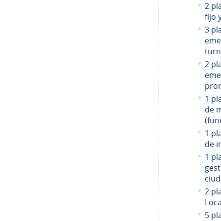
2 pl
fijo
3 pl
emer
turn
2 pl
emer
prom
1 pl
de 
(fun
1 pl
de i
1 pl
gest
ciud
2
pla
Loca
5 pl