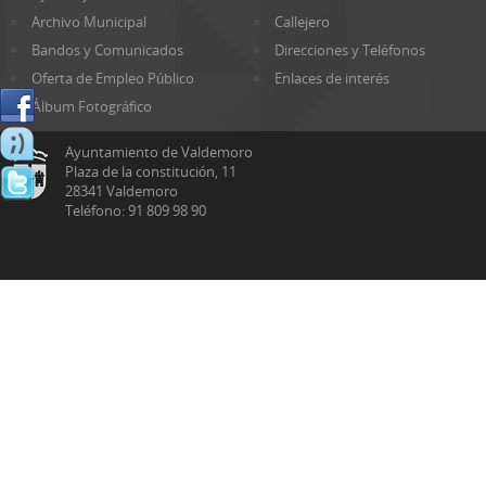
Archivo Municipal
Callejero
Bandos y Comunicados
Direcciones y Teléfonos
Oferta de Empleo Público
Enlaces de interés
Álbum Fotográfico
Ayuntamiento de Valdemoro
Plaza de la constitución, 11
28341 Valdemoro
Teléfono: 91 809 98 90