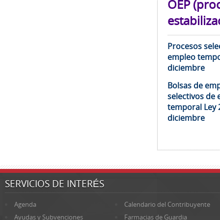
OEP (pro
estabiliza
Procesos selec
empleo tempor
diciembre
Bolsas de emp
selectivos de 
temporal Ley 
diciembre
SERVICIOS DE INTERÉS
Agenda
Calendario del Contribuyente
Ayudas y Subvenciones
Farmacias de Guardia