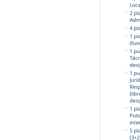
Loca
2 pl
Admi
4 pl
1 pl
(fun
1 pu
Técn
desi
1 pu
Jurí
Resp
(libr
desi
1 pl
Poli
inte
5 pl
(3+2