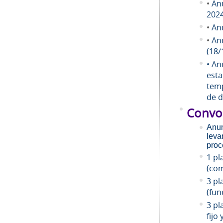
•
An
202
•
An
•
An
(18/
• An
esta
temp
de d
Convo
Anun
leva
proc
1 pl
(com
3 pl
(fun
3 pl
fijo 