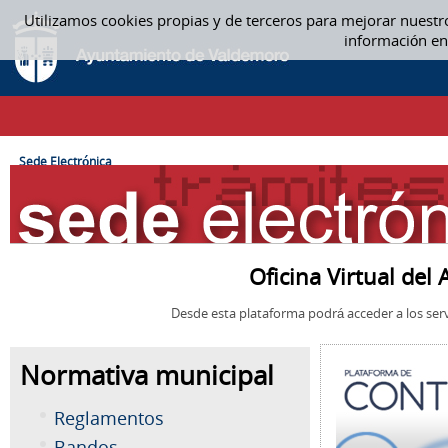
Saltar al contenido
Utilizamos cookies propias y de terceros para mejorar nuestr
SEDE ELECTRÓNICA
información en
CAMINO DE MIGAS
Sede Electrónica
Oficina Virtual de
Desde esta plataforma podrá acceder a los serv
Normativa municipal
Reglamentos
Bandos