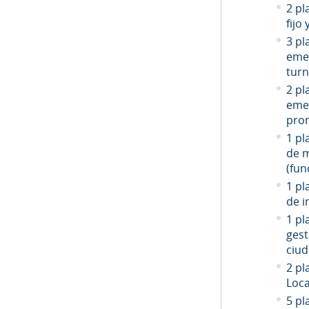
2 pl
fijo
3 pl
emer
turn
2 pl
emer
prom
1 pl
de 
(fun
1 pl
de i
1 pl
gest
ciud
2
pla
Loca
5 pl