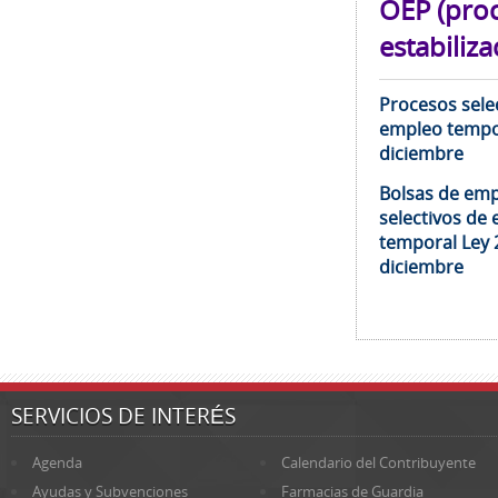
OEP (pro
estabiliza
Procesos selec
empleo tempor
diciembre
Bolsas de emp
selectivos de 
temporal Ley 
diciembre
SERVICIOS DE INTERÉS
Agenda
Calendario del Contribuyente
Ayudas y Subvenciones
Farmacias de Guardia