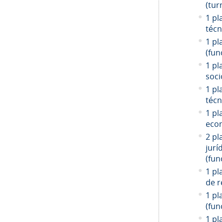
(tur
1 pl
técn
1 pl
(fun
1 pl
soci
1 pl
técn
1 pl
econ
2 pl
jurí
(fun
1 pl
de r
1 pl
(fun
1 pl