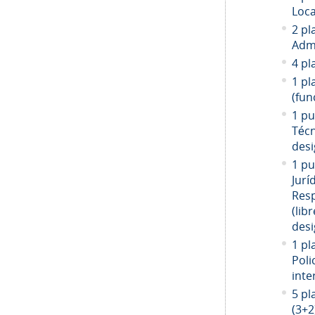
Loca
2 pl
Admi
4 pl
1 pl
(fun
1 pu
Técn
desi
1 pu
Jurí
Resp
(libr
desi
1 pl
Poli
inte
5 pl
(3+2