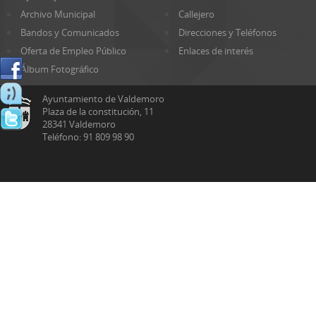
Archivo Municipal
Callejero
Bandos y Comunicados
Direcciones y Teléfonos
Oferta de Empleo Público
Enlaces de interés
Álbum Fotográfico
Ayuntamiento de Valdemoro
Plaza de la constitución, 11
28341 Valdemoro
Teléfono: 91 809 98 90