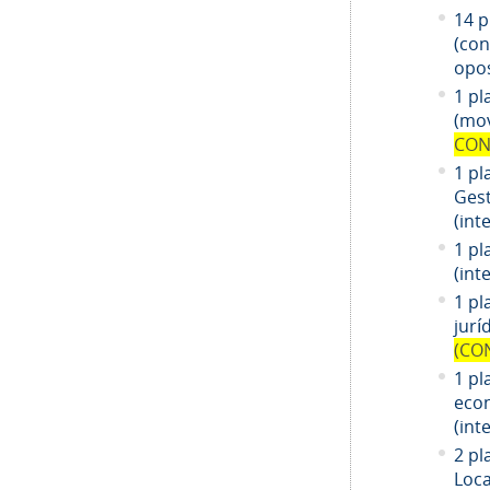
14
pl
(co
opos
1 pl
(mov
CON
1 pl
Gest
(int
1 pl
(int
1
pl
jurí
(CO
1
pl
eco
(int
2 pl
Loca