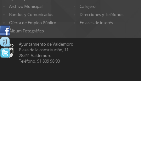
Archivo Municipal
Callejero
Bandos y Comunicados
Direcciones y Teléfonos
Oferta de Empleo Público
Enlaces de interés
Álbum Fotográfico
Ayuntamiento de Valdemoro
Plaza de la constitución, 11
28341 Valdemoro
Teléfono: 91 809 98 90