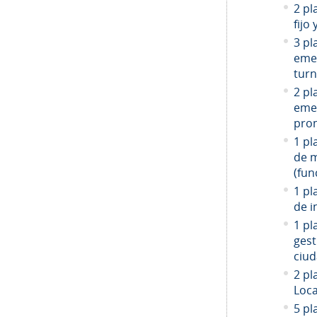
2 pl
fijo
3 pl
emer
turn
2 pl
emer
prom
1 pl
de 
(fun
1 pl
de i
1 pl
gest
ciud
2
pla
Loca
5 pl