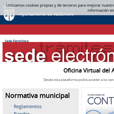
Saltar al contenido
Utilizamos cookies propias y de terceros para mejorar nuestr
SEDE ELECTRÓNICA
información en
CAMINO DE MIGAS
Sede Electrónica
Oficina Virtual de
Desde esta plataforma podrá acceder a los serv
Normativa municipal
Reglamentos
Bandos