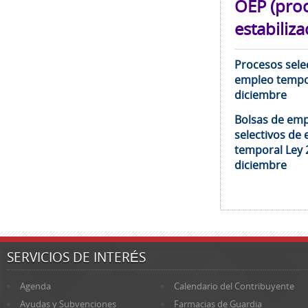
OEP (pro
estabiliza
Procesos selec
empleo tempor
diciembre
Bolsas de emp
selectivos de 
temporal Ley 
diciembre
SERVICIOS DE INTERÉS
Agenda
Calendario del Contribuyente
Ayudas y Subvenciones
Farmacias de Guardia