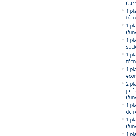
(tur
1 pl
técn
1 pl
(fun
1 pl
soci
1 pl
técn
1 pl
econ
2 pl
jurí
(fun
1 pl
de r
1 pl
(fun
1 pl