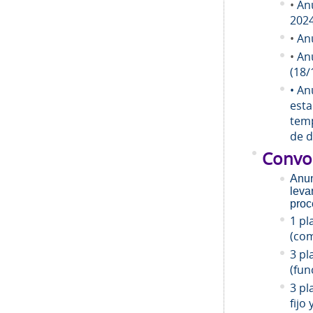
•
An
202
•
An
•
An
(18/
• An
esta
temp
de d
Convo
Anun
leva
proc
1 pl
(com
3 pl
(fun
3 pl
fijo 