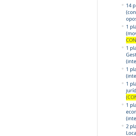
14
pl
(co
opos
1 pl
(mov
CON
1 pl
Gest
(int
1 pl
(int
1
pl
jurí
(CO
1
pl
eco
(int
2 pl
Loca