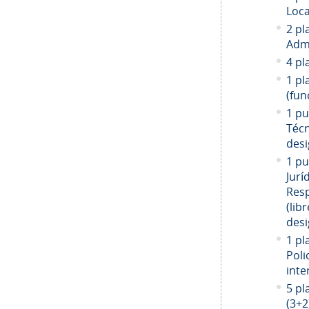
Loca
2 pl
Admi
4 pl
1 pl
(fun
1 pu
Técn
desi
1 pu
Jurí
Resp
(libr
desi
1 pl
Poli
inte
5 pl
(3+2