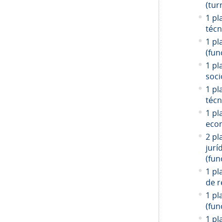
(tur
1 pl
técn
1 pl
(fun
1 pl
soci
1 pl
técn
1 pl
econ
2 pl
jurí
(fun
1 pl
de r
1 pl
(fun
1 pl