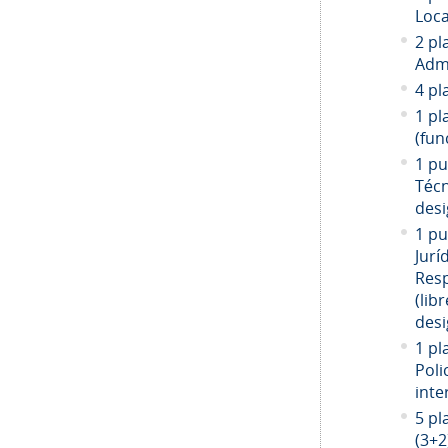
Loca
2 pl
Admi
4 pl
1 pl
(fun
1 pu
Técn
desi
1 pu
Jurí
Resp
(libr
desi
1 pl
Poli
inte
5 pl
(3+2