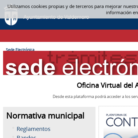
Saltar al contenido
Utilizamos cookies propias y de terceros para mejorar nuestr
SEDE ELECTRÓNICA
información en
CAMINO DE MIGAS
Sede Electrónica
Oficina Virtual de
Desde esta plataforma podrá acceder a los serv
Normativa municipal
Reglamentos
Bandos