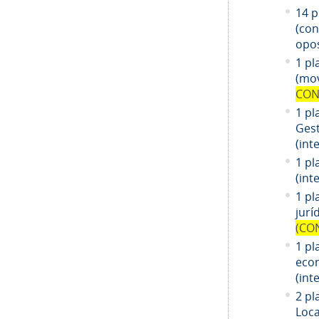
14
pl
(co
opos
1 pl
(mov
CON
1 pl
Gest
(int
1 pl
(int
1
pl
jurí
(CO
1
pl
eco
(int
2 pl
Loca