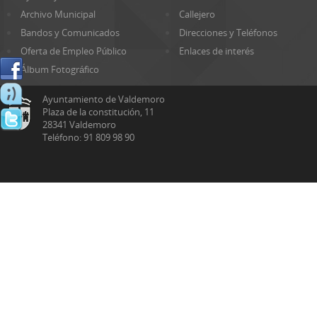
Archivo Municipal
Callejero
Bandos y Comunicados
Direcciones y Teléfonos
Oferta de Empleo Público
Enlaces de interés
Álbum Fotográfico
Ayuntamiento de Valdemoro
Plaza de la constitución, 11
28341 Valdemoro
Teléfono: 91 809 98 90