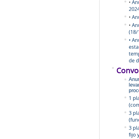
•
An
202
•
An
•
An
(18/
• An
esta
temp
de d
Convo
Anun
leva
proc
1 pl
(com
3 pl
(fun
3 pl
fijo 