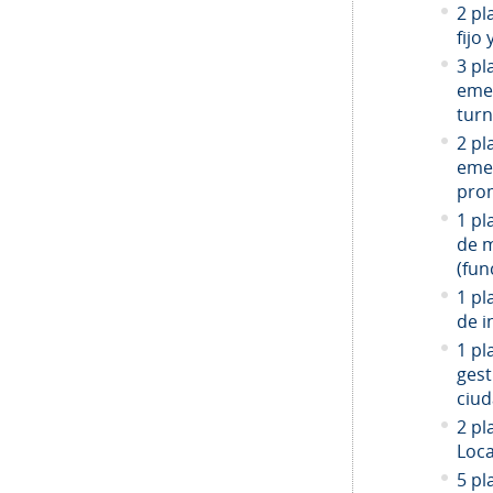
2 pl
fijo
3 pl
emer
turn
2 pl
emer
prom
1 pl
de 
(fun
1 pl
de i
1 pl
gest
ciud
2
pla
Loca
5 pl