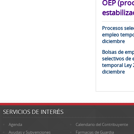
OEP (pro
estabiliza
Procesos selec
empleo tempor
diciembre
Bolsas de emp
selectivos de 
temporal Ley 
diciembre
SERVICIOS DE INTERÉS
Agenda
Calendario del Contribuyente
Ayudas y Subvenciones
Farmacias de Guardia