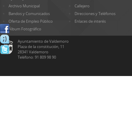
Archivo Municipal
Callejero
Bandos y Comunicados
Direcciones y Teléfonos
Oferta de Empleo Público
Enlaces de interés
Álbum Fotográfico
Ayuntamiento de Valdemoro
Plaza de la constitución, 11
28341 Valdemoro
Teléfono: 91 809 98 90