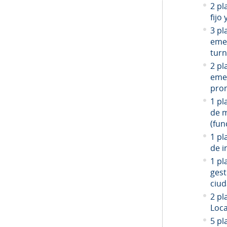
2 pl
fijo
3 pl
emer
turn
2 pl
emer
prom
1 pl
de 
(fun
1 pl
de i
1 pl
gest
ciud
2
pla
Loca
5 pl