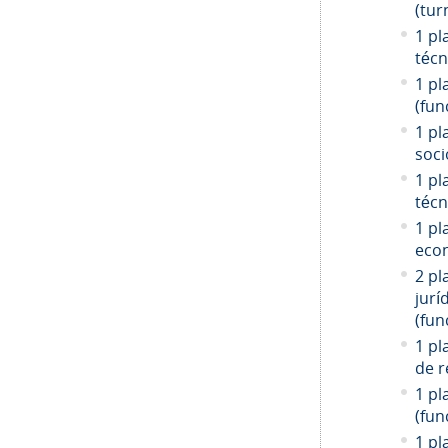
(tur
1 pl
técn
1 pl
(fun
1 pl
soci
1 pl
técn
1 pl
econ
2 pl
jurí
(fun
1 pl
de r
1 pl
(fun
1 pl