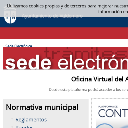
Saltar al contenido
Utilizamos cookies propias y de terceros para mejorar nuestr
SEDE ELECTRÓNICA
información en
CAMINO DE MIGAS
Sede Electrónica
Oficina Virtual de
Desde esta plataforma podrá acceder a los serv
Normativa municipal
Reglamentos
Bandos