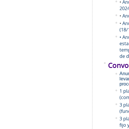
•
An
202
•
An
•
An
(18/
• An
esta
temp
de d
Convo
Anun
leva
proc
1 pl
(com
3 pl
(fun
3 pl
fijo 