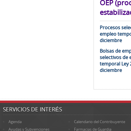
OEP (pro
estabiliza
Procesos selec
empleo tempor
diciembre
Bolsas de emp
selectivos de 
temporal Ley 
diciembre
SERVICIOS DE INTERÉS
Agenda
Calendario del Contribuyente
Ayudas y Subvenciones
Farmacias de Guardia