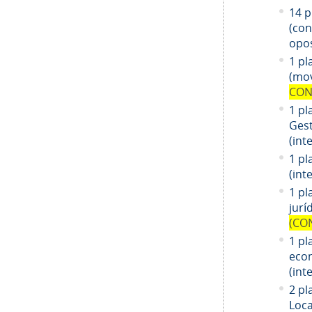
14
pl
(co
opos
1 pl
(mov
CON
1 pl
Gest
(int
1 pl
(int
1
pl
jurí
(CO
1
pl
eco
(int
2 pl
Loca