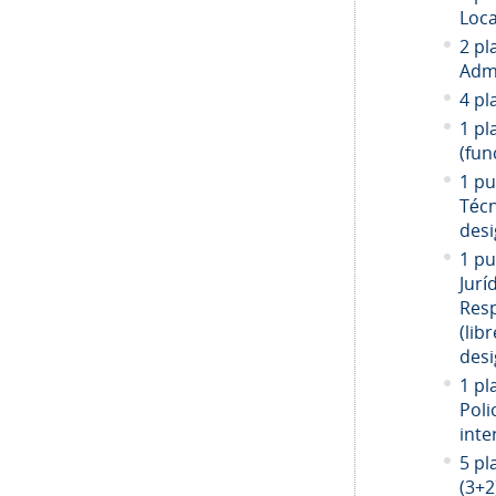
Loca
2 pl
Admi
4 pl
1 pl
(fun
1 pu
Técn
desi
1 pu
Jurí
Resp
(libr
desi
1 pl
Poli
inte
5 pl
(3+2