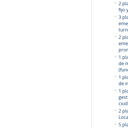
2 pl
fijo
3 pl
emer
turn
2 pl
emer
prom
1 pl
de 
(fun
1 pl
de i
1 pl
gest
ciud
2
pla
Loca
5 pl