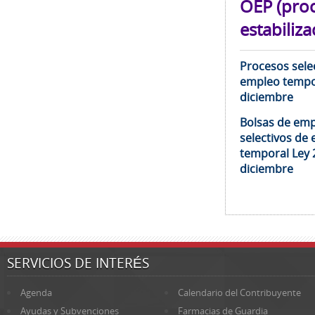
OEP (pro
estabiliza
Procesos selec
empleo tempor
diciembre
Bolsas de emp
selectivos de 
temporal Ley 
diciembre
SERVICIOS DE INTERÉS
Agenda
Calendario del Contribuyente
Ayudas y Subvenciones
Farmacias de Guardia