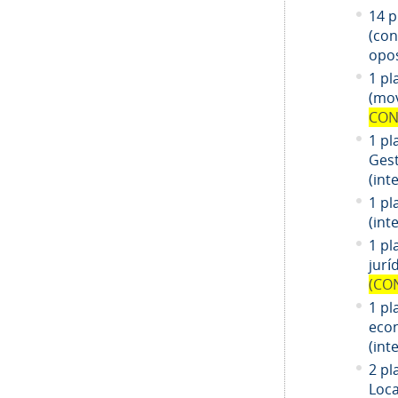
14
pl
(co
opos
1 pl
(mov
CON
1 pl
Gest
(int
1 pl
(int
1
pl
jurí
(CO
1
pl
eco
(int
2 pl
Loca