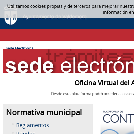
Saltar al contenido
Utilizamos cookies propias y de terceros para mejorar nuestr
SEDE ELECTRÓNICA
información en
CAMINO DE MIGAS
Sede Electrónica
Oficina Virtual de
Desde esta plataforma podrá acceder a los serv
Normativa municipal
Reglamentos
Bandos