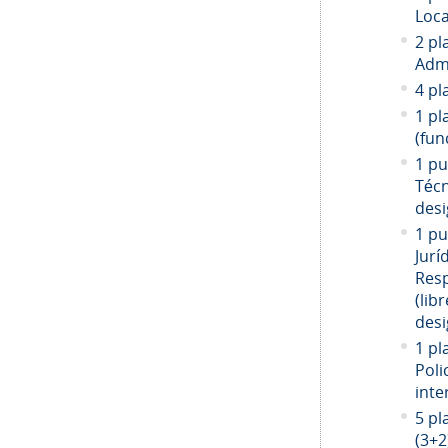
Loca
2 pl
Admi
4 pl
1 pl
(fun
1 pu
Técn
desi
1 pu
Jurí
Resp
(libr
desi
1 pl
Poli
inte
5 pl
(3+2