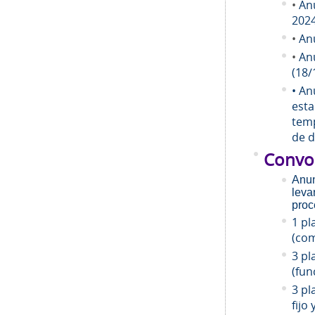
•
An
202
•
An
•
An
(18/
• An
esta
temp
de d
Convo
Anun
leva
proc
1 pl
(com
3 pl
(fun
3 pl
fijo 