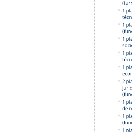
(tur
1 pl
técn
1 pl
(fun
1 pl
soci
1 pl
técn
1 pl
econ
2 pl
jurí
(fun
1 pl
de r
1 pl
(fun
1 pl