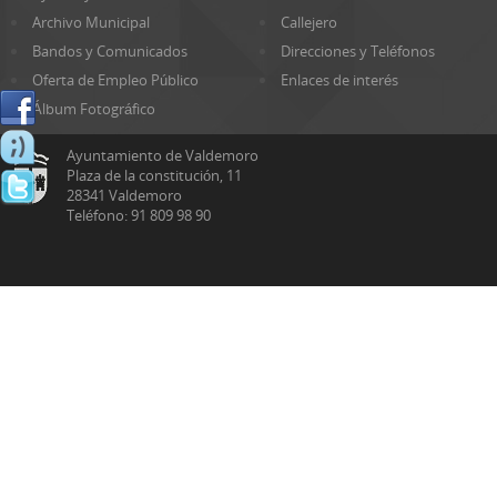
Archivo Municipal
Callejero
Bandos y Comunicados
Direcciones y Teléfonos
Oferta de Empleo Público
Enlaces de interés
Álbum Fotográfico
Ayuntamiento de Valdemoro
Plaza de la constitución, 11
28341 Valdemoro
Teléfono: 91 809 98 90