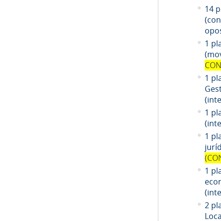
14
pl
(co
opos
1 pl
(mov
CON
1 pl
Gest
(int
1 pl
(int
1
pl
jurí
(CO
1
pl
eco
(int
2 pl
Loca