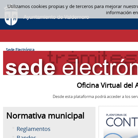
Saltar al contenido
Utilizamos cookies propias y de terceros para mejorar nuestr
SEDE ELECTRÓNICA
información en
CAMINO DE MIGAS
Sede Electrónica
Oficina Virtual de
Desde esta plataforma podrá acceder a los serv
Normativa municipal
Reglamentos
Bandos