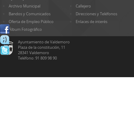
Archivo Municipal
Callejero
Bandos y Comunicados
Direcciones y Teléfonos
Oferta de Empleo Público
Enlaces de interés
Álbum Fotográfico
Ayuntamiento de Valdemoro
Plaza de la constitución, 11
28341 Valdemoro
Teléfono: 91 809 98 90