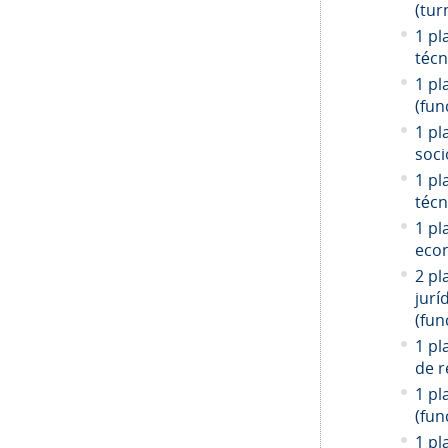
(tur
1 pl
técn
1 pl
(fun
1 pl
soci
1 pl
técn
1 pl
econ
2 pl
jurí
(fun
1 pl
de r
1 pl
(fun
1 pl