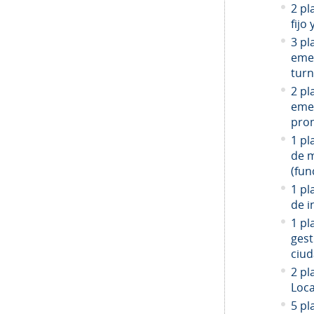
2 pl
fijo
3 pl
emer
turn
2 pl
emer
prom
1 pl
de 
(fun
1 pl
de i
1 pl
gest
ciud
2
pla
Loca
5 pl