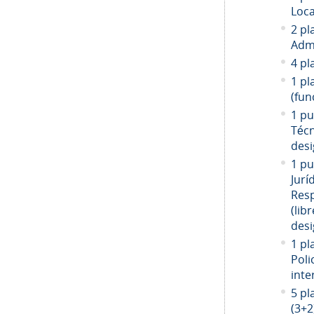
Loca
2 pl
Admi
4 pl
1 pl
(fun
1 pu
Técn
desi
1 pu
Jurí
Resp
(libr
desi
1 pl
Poli
inte
5 pl
(3+2