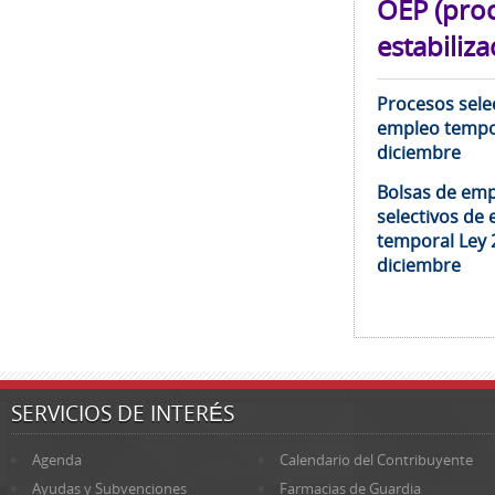
OEP (pro
estabiliza
Procesos selec
empleo tempor
diciembre
Bolsas de emp
selectivos de 
temporal Ley 
diciembre
SERVICIOS DE INTERÉS
Agenda
Calendario del Contribuyente
Ayudas y Subvenciones
Farmacias de Guardia