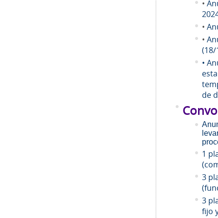
•
An
202
•
An
•
An
(18/
• An
esta
temp
de d
Convo
Anun
leva
proc
1 pl
(com
3 pl
(fun
3 pl
fijo 