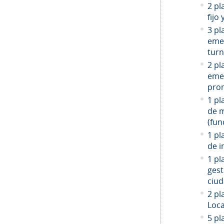
2 pl
fijo
3 pl
emer
turn
2 pl
emer
prom
1 pl
de 
(fun
1 pl
de i
1 pl
gest
ciud
2
pla
Loca
5 pl