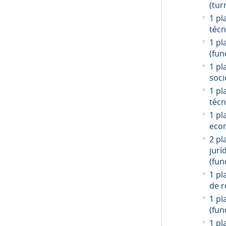
(tur
1 pl
técn
1 pl
(fun
1 pl
soci
1 pl
técn
1 pl
econ
2 pl
jurí
(fun
1 pl
de r
1 pl
(fun
1 pl