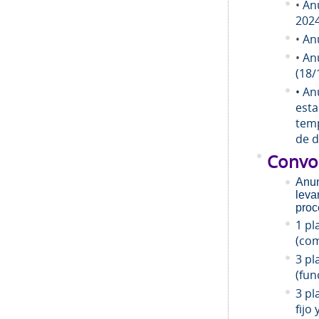
•
An
202
•
An
•
An
(18/
• An
esta
temp
de d
Convo
Anun
leva
proc
1 pl
(com
3 pl
(fun
3 pl
fijo 