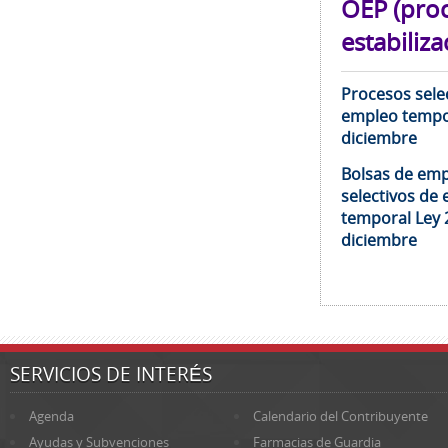
OEP (pro
estabiliza
Procesos selec
empleo tempor
diciembre
Bolsas de emp
selectivos de 
temporal Ley 
diciembre
SERVICIOS DE INTERÉS
Agenda
Calendario del Contribuyente
Ayudas y Subvenciones
Farmacias de Guardia