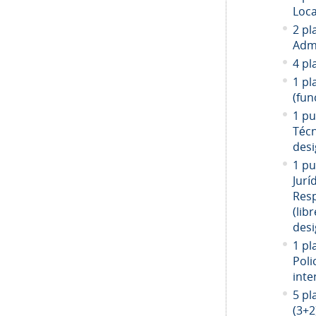
Loca
2 pl
Admi
4 pl
1 pl
(fun
1 pu
Técn
desi
1 pu
Jurí
Resp
(libr
desi
1 pl
Poli
inte
5 pl
(3+2