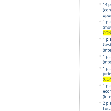
14
pl
(co
opos
1 pl
(mov
CON
1 pl
Gest
(int
1 pl
(int
1
pl
jurí
(CO
1
pl
eco
(int
2 pl
Loca