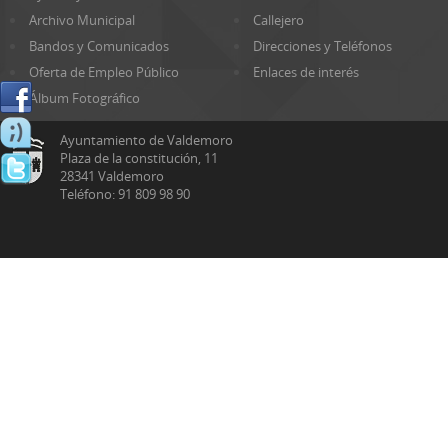
Archivo Municipal
Callejero
Bandos y Comunicados
Direcciones y Teléfonos
Oferta de Empleo Público
Enlaces de interés
Álbum Fotográfico
Ayuntamiento de Valdemoro
Plaza de la constitución, 11
28341 Valdemoro
Teléfono: 91 809 98 90