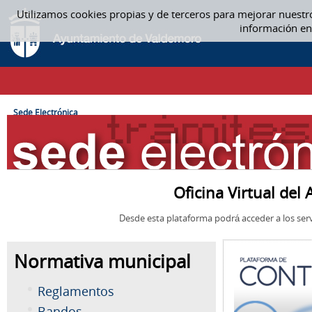
Saltar al contenido
Utilizamos cookies propias y de terceros para mejorar nuestr
SEDE ELECTRÓNICA
información en
CAMINO DE MIGAS
Sede Electrónica
Oficina Virtual de
Desde esta plataforma podrá acceder a los serv
Normativa municipal
Reglamentos
Bandos