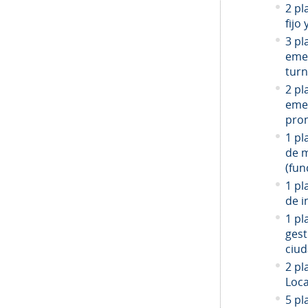
2 pl
fijo
3 pl
emer
turn
2 pl
emer
prom
1 pl
de 
(fun
1 pl
de i
1 pl
gest
ciud
2
pla
Loca
5 pl