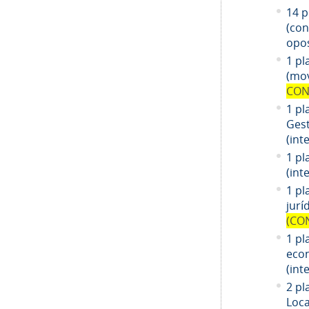
14
pl
(co
opos
1 pl
(mov
CON
1 pl
Gest
(int
1 pl
(int
1
pl
jurí
(CO
1
pl
eco
(int
2 pl
Loca