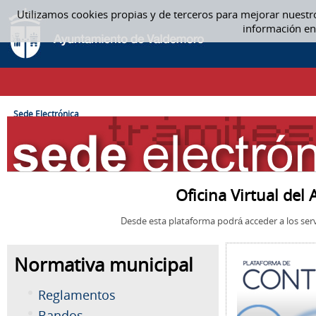
Saltar al contenido
Utilizamos cookies propias y de terceros para mejorar nuestr
SEDE ELECTRÓNICA
información en
CAMINO DE MIGAS
Sede Electrónica
Oficina Virtual de
Desde esta plataforma podrá acceder a los serv
Normativa municipal
Reglamentos
Bandos