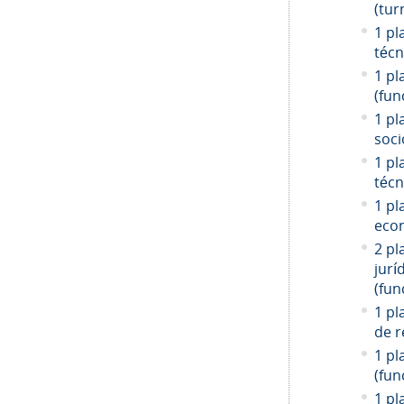
(tur
1 pl
técn
1 pl
(fun
1 pl
soci
1 pl
técn
1 pl
econ
2 pl
jurí
(fun
1 pl
de r
1 pl
(fun
1 pl