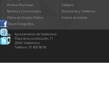
Archivo Municipal
Callejero
Bandos y Comunicados
Direcciones y Teléfonos
Oferta de Empleo Público
Enlaces de interés
Álbum Fotográfico
Ayuntamiento de Valdemoro
Plaza de la constitución, 11
28341 Valdemoro
Teléfono: 91 809 98 90