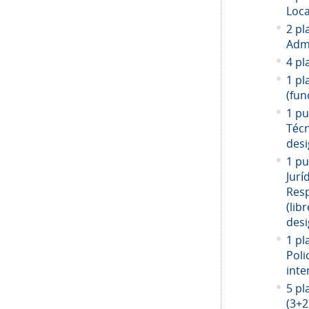
Loca
2 pl
Admi
4 pl
1 pl
(fun
1 pu
Técn
desi
1 pu
Jurí
Resp
(libr
desi
1 pl
Poli
inte
5 pl
(3+2