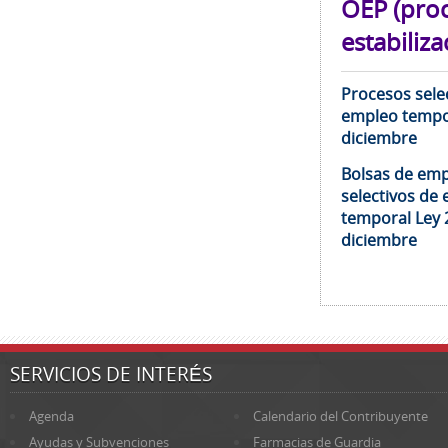
OEP (pro
estabiliza
Procesos selec
empleo tempor
diciembre
Bolsas de emp
selectivos de 
temporal Ley 
diciembre
SERVICIOS DE INTERÉS
Agenda
Calendario del Contribuyente
Ayudas y Subvenciones
Farmacias de Guardia