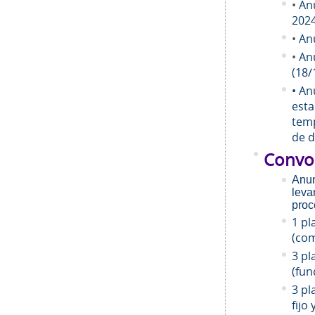
•
An
202
•
An
•
An
(18/
• An
esta
temp
de d
Convo
Anun
leva
proc
1 pl
(com
3 pl
(fun
3 pl
fijo 