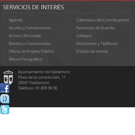
SERVICIOS DE INTERÉS
Agenda
Calendario del Contribuyente
Ayudas y Subvenciones
Farmacias de Guardia
Archivo Municipal
Callejero
Bandos y Comunicados
Direcciones y Teléfonos
Oferta de Empleo Público
Enlaces de interés
Álbum Fotográfico
Ayuntamiento de Valdemoro
Plaza de la constitución, 11
28341 Valdemoro
Teléfono: 91 809 98 90