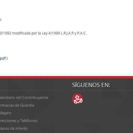
o
30/1992 modificada por la Ley 4/1999 L.R.J.A.P y P.A.C.
.pdf
)
SÍGUENOS EN:
lendario del Contribuyente
rmacias de Guardia
llejero
recciones y Teléfonos
laces de interés