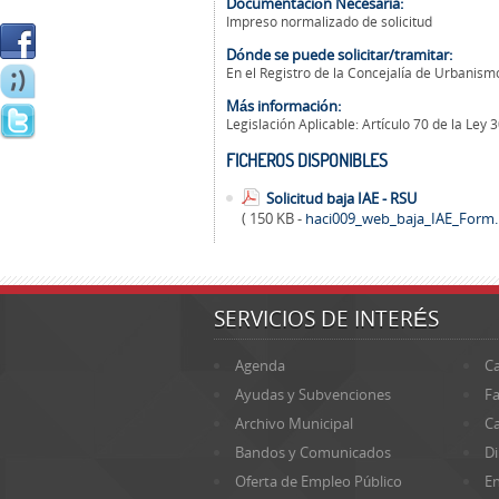
Documentación Necesaria:
Impreso normalizado de solicitud
Dónde se puede solicitar/tramitar:
En el Registro de la Concejalía de Urbanism
Más información:
Legislación Aplicable: Artículo 70 de la Ley 
FICHEROS DISPONIBLES
Solicitud baja IAE - RSU
( 150 KB -
haci009_web_baja_IAE_Form
SERVICIOS DE INTERÉS
Agenda
Ca
Ayudas y Subvenciones
Fa
Archivo Municipal
Ca
Bandos y Comunicados
Di
Oferta de Empleo Público
En