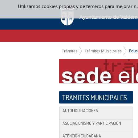
Saltar al contenido
Utilizamos cookies propias y de terceros para mejorar n
EDUCACIÓN
CAMINO DE MIGAS
Trámites
Trámites Municipales
Educ
TRÁMITES MUNICIPALES
AUTOLIQUIDACIONES
ASOCIACIONISMO Y PARTICIPACIÓN
ATENCIÓN CIUDADANA