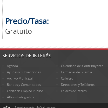
Precio/Tasa:
Gratuito
SERVICIOS DE INTERÉS
Agenda
Calendario del Contribuyente
Ayudas y Subvenciones
Farmacias de Guardia
Archivo Municipal
Callejero
Bandos y Comunicados
Direcciones y Teléfonos
Oferta de Empleo Público
Enlaces de interés
Álbum Fotográfico
Ayuntamiento de Valdemoro