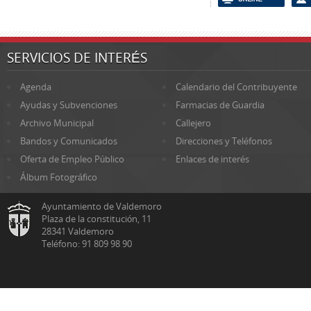
SERVICIOS DE INTERÉS
Agenda
Calendario del Contribuyente
Ayudas y Subvenciones
Farmacias de Guardia
Archivo Municipal
Callejero
Bandos y Comunicados
Direcciones y Teléfonos
Oferta de Empleo Público
Enlaces de interés
Álbum Fotográfico
Ayuntamiento de Valdemoro
Plaza de la constitución, 11
28341 Valdemoro
Teléfono: 91 809 98 90