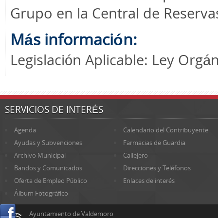
Grupo en la Central de Reserva
Más información:
Legislación Aplicable: Ley Orgá
SERVICIOS DE INTERÉS
Agenda
Calendario del Contribuyente
Ayudas y Subvenciones
Farmacias de Guardia
Archivo Municipal
Callejero
Bandos y Comunicados
Direcciones y Teléfonos
Oferta de Empleo Público
Enlaces de interés
Álbum Fotográfico
Ayuntamiento de Valdemoro