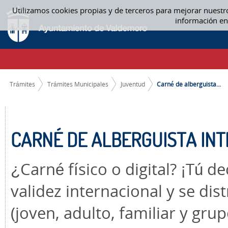
Saltar al contenido
Utilizamos cookies propias y de terceros para mejorar nuestr
CARNÉ DE ALBERGUISTA INTERNACIONAL - JUVENTUD
información en
CAMINO DE MIGAS
Trámites
Trámites Municipales
Juventud
Carné de alberguista...
CARNÉ DE ALBERGUISTA IN
¿Carné físico o digital? ¡Tú 
validez internacional y se di
(joven, adulto, familiar y gru